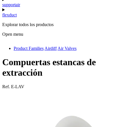
supportair
flexduct
Explorar todos los productos
Open menu
Product Families
Airdiff
Air Valves
antivib
isolfix
Compuertas estancas de
airdiff
extracción
instalduct
Ref.
E-LAV
supportair
flexduct