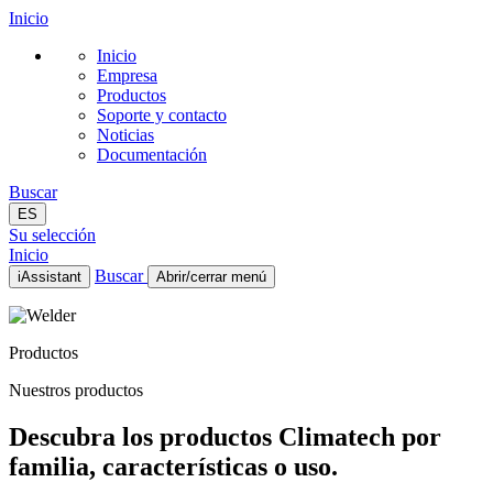
Inicio
Inicio
Empresa
Productos
Soporte y contacto
Noticias
Documentación
Buscar
ES
Su selección
Inicio
Buscar
iAssistant
Abrir/cerrar menú
Inicio
Empresa
Productos
Productos
Soporte y contacto
Nuestros productos
Noticias
Documentación
Descubra los productos Climatech por
ES
familia, características o uso.