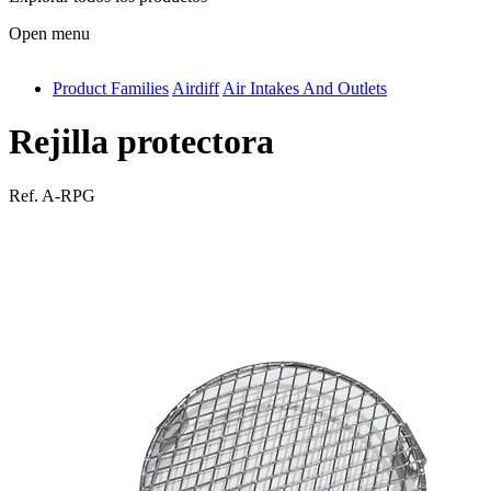
Open menu
Product Families
Airdiff
Air Intakes And Outlets
antivib
isolfix
Rejilla protectora
airdiff
Ref.
A-RPG
instalduct
supportair
flexduct