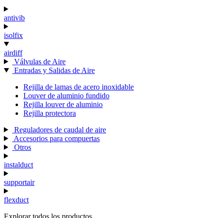
antivib
isolfix
airdiff
Válvulas de Aire
Entradas y Salidas de Aire
Rejilla de lamas de acero inoxidable
Louver de aluminio fundido
Rejilla louver de aluminio
Rejilla protectora
Reguladores de caudal de aire
Accesorios para compuertas
Otros
instalduct
supportair
flexduct
Explorar todos los productos