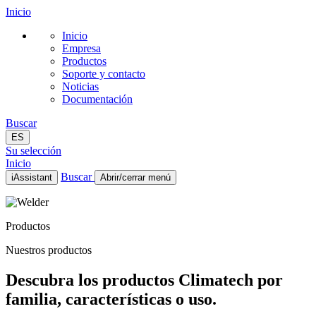
Inicio
Inicio
Empresa
Productos
Soporte y contacto
Noticias
Documentación
Buscar
ES
Su selección
Inicio
Buscar
iAssistant
Abrir/cerrar menú
Inicio
Empresa
Productos
Productos
Soporte y contacto
Nuestros productos
Noticias
Documentación
Descubra los productos Climatech por
ES
familia, características o uso.