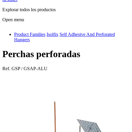
Explorar todos los productos
Open menu
Product Families
Isolfix
Self Adhesive And Perforated
antivib
Hangers
isolfix
Perchas perforadas
airdiff
instalduct
Ref.
GSP / GSAP-ALU
supportair
flexduct