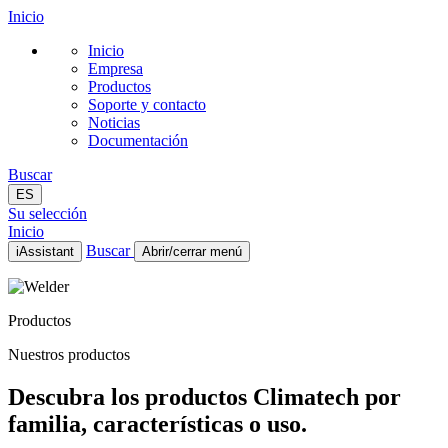
Inicio
Inicio
Empresa
Productos
Soporte y contacto
Noticias
Documentación
Buscar
ES
Su selección
Inicio
Buscar
iAssistant
Abrir/cerrar menú
Inicio
Empresa
Productos
Productos
Soporte y contacto
Nuestros productos
Noticias
Documentación
Descubra los productos Climatech por
ES
familia, características o uso.