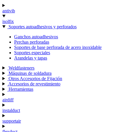
antivib
isolfix
Soportes autoadhesivos y perforados
Ganchos autoadhesivos
Perchas perforadas
Soportes de base perforada de acero inoxidable
Soportes especiales
Arandelas y tapas
Weldfasteners
Máquinas de soldadura
Otros Accesorios de Fijación
Accesorios de revestimiento
Herramientas
airdiff
instalduct
supportair
flexduct