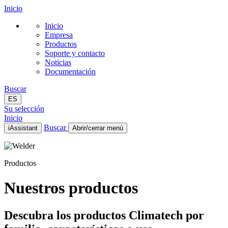
Inicio
Inicio
Empresa
Productos
Soporte y contacto
Noticias
Documentación
Buscar
ES
Su selección
Inicio
Buscar
iAssistant
Abrir/cerrar menú
Inicio
Empresa
Productos
Productos
Soporte y contacto
Noticias
Nuestros productos
Documentación
ES
Descubra los productos Climatech por