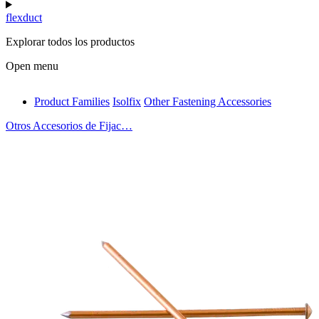
flexduct
Explorar todos los productos
Open menu
Product Families
Isolfix
Other Fastening Accessories
antivib
Otros Accesorios de Fijac…
isolfix
airdiff
instalduct
supportair
flexduct