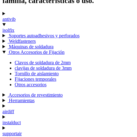
familia, características o uso.
antivib
isolfix
Soportes autoadhesivos y perforados
Weldfasteners
Máquinas de soldadura
Otros Accesorios de Fijación
Clavos de soldadura de 2mm
clavijas de soldadura de 3mm
Tornillo de aislamiento
Fijaciones temporales
Otros accesorios
Accesorios de revestimiento
Herramientas
airdiff
instalduct
supportair