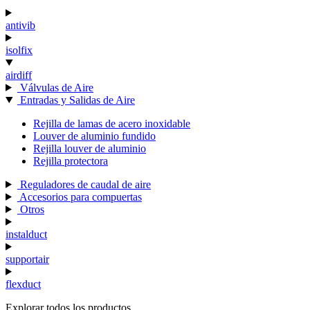
antivib
isolfix
airdiff
Válvulas de Aire
Entradas y Salidas de Aire
Rejilla de lamas de acero inoxidable
Louver de aluminio fundido
Rejilla louver de aluminio
Rejilla protectora
Reguladores de caudal de aire
Accesorios para compuertas
Otros
instalduct
supportair
flexduct
Explorar todos los productos