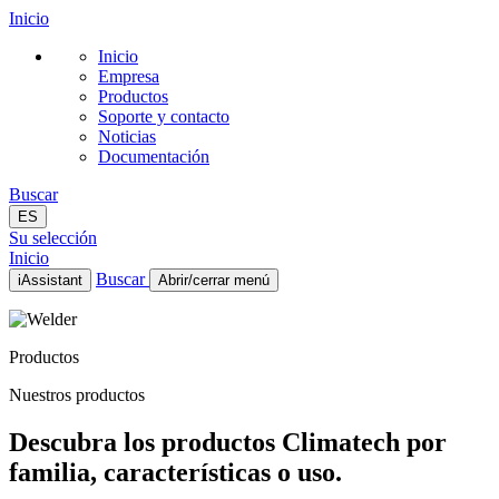
Inicio
Inicio
Empresa
Productos
Soporte y contacto
Noticias
Documentación
Buscar
ES
Su selección
Inicio
Buscar
iAssistant
Abrir/cerrar menú
Inicio
Empresa
Productos
Productos
Soporte y contacto
Nuestros productos
Noticias
Documentación
Descubra los productos Climatech por
ES
familia, características o uso.