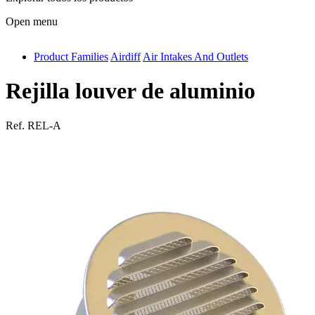
Open menu
Product Families
Airdiff
Air Intakes And Outlets
antivib
isolfix
Rejilla louver de aluminio
airdiff
Ref.
REL-A
instalduct
supportair
flexduct