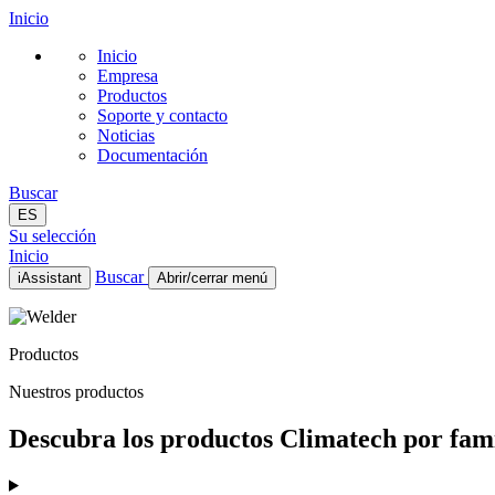
Inicio
Inicio
Empresa
Productos
Soporte y contacto
Noticias
Documentación
Buscar
ES
Su selección
Inicio
Buscar
iAssistant
Abrir/cerrar menú
Inicio
Empresa
Productos
Productos
Soporte y contacto
Nuestros productos
Noticias
Documentación
Descubra los productos Climatech por famil
ES