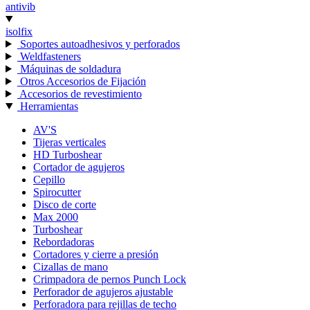
antivib
isolfix
Soportes autoadhesivos y perforados
Weldfasteners
Máquinas de soldadura
Otros Accesorios de Fijación
Accesorios de revestimiento
Herramientas
AV'S
Tijeras verticales
HD Turboshear
Cortador de agujeros
Cepillo
Spirocutter
Disco de corte
Max 2000
Turboshear
Rebordadoras
Cortadores y cierre a presión
Cizallas de mano
Crimpadora de pernos Punch Lock
Perforador de agujeros ajustable
Perforadora para rejillas de techo