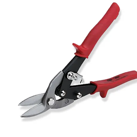
flexduct