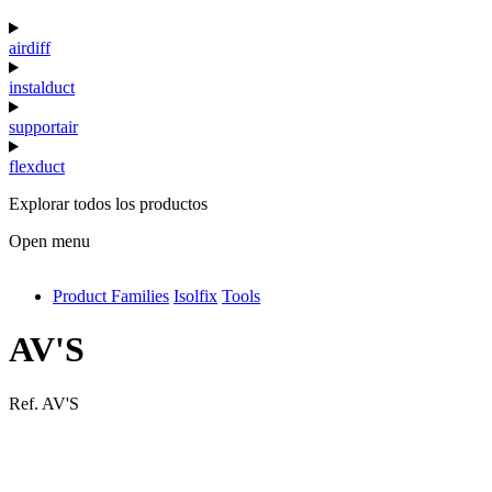
airdiff
instalduct
supportair
flexduct
Explorar todos los productos
Open menu
Product Families
Isolfix
Tools
antivib
isolfix
AV'S
airdiff
Ref.
AV'S
instalduct
supportair