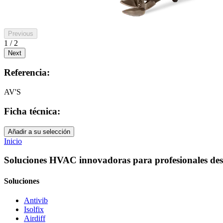
Previous
1 / 2
Next
Referencia:
AV'S
Ficha técnica:
Añadir a su selección
Inicio
Soluciones HVAC innovadoras para profesionales des
Soluciones
Antivib
Isolfix
Airdiff