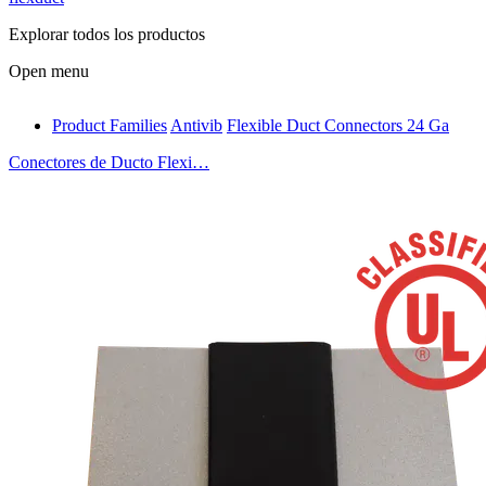
Explorar todos los productos
Open menu
Product Families
Antivib
Flexible Duct Connectors 24 Ga
antivib
Conectores de Ducto Flexi…
isolfix
airdiff
instalduct
supportair
flexduct