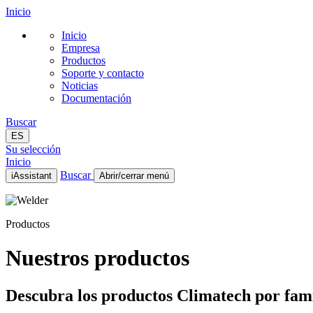
Inicio
Inicio
Empresa
Productos
Soporte y contacto
Noticias
Documentación
Buscar
ES
Su selección
Inicio
Buscar
iAssistant
Abrir/cerrar menú
Inicio
Empresa
Productos
Productos
Soporte y contacto
Noticias
Nuestros productos
Documentación
ES
Descubra los productos Climatech por famil