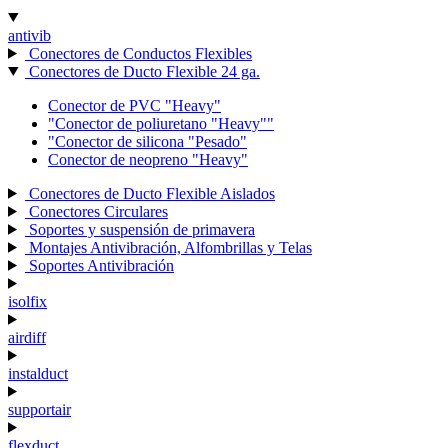
antivib
Conectores de Conductos Flexibles
Conectores de Ducto Flexible 24 ga.
Conector de PVC "Heavy"
"Conector de poliuretano "Heavy""
"Conector de silicona "Pesado"
Conector de neopreno "Heavy"
Conectores de Ducto Flexible Aislados
Conectores Circulares
Soportes y suspensión de primavera
Montajes Antivibración, Alfombrillas y Telas
Soportes Antivibración
isolfix
airdiff
instalduct
supportair
flexduct