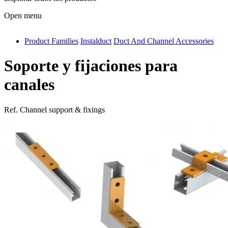
Open menu
Product Families
Instalduct
Duct And Channel Accessories
antivib
isolfix
Soporte y fijaciones para
airdiff
canales
instalduct
Ref.
Channel support & fixings
supportair
flexduct