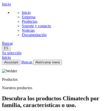
Inicio
Inicio
Empresa
Productos
Soporte y contacto
Noticias
Documentación
Buscar
ES
Su selección
Inicio
Buscar
iAssistant
Abrir/cerrar menú
Inicio
Empresa
Productos
Productos
Soporte y contacto
Nuestros productos
Noticias
Documentación
Descubra los productos Climatech por
ES
familia, características o uso.