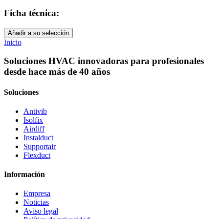
Ficha técnica:
Añadir a su selección
Inicio
Soluciones HVAC innovadoras para profesionales
desde hace más de 40 años
Soluciones
Antivib
Isolfix
Airdiff
Instalduct
Supportair
Flexduct
Información
Empresa
Noticias
Aviso legal