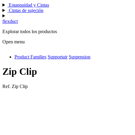
Estanquidad y Cintas
Cintas de sujeción
flexduct
Explorar todos los productos
Open menu
Product Families
Supportair
Suspension
antivib
isolfix
Zip Clip
airdiff
Ref.
Zip Clip
instalduct
supportair
flexduct