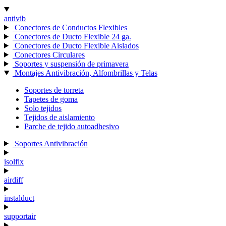
antivib
Conectores de Conductos Flexibles
Conectores de Ducto Flexible 24 ga.
Conectores de Ducto Flexible Aislados
Conectores Circulares
Soportes y suspensión de primavera
Montajes Antivibración, Alfombrillas y Telas
Soportes de torreta
Tapetes de goma
Solo tejidos
Tejidos de aislamiento
Parche de tejido autoadhesivo
Soportes Antivibración
isolfix
airdiff
instalduct
supportair