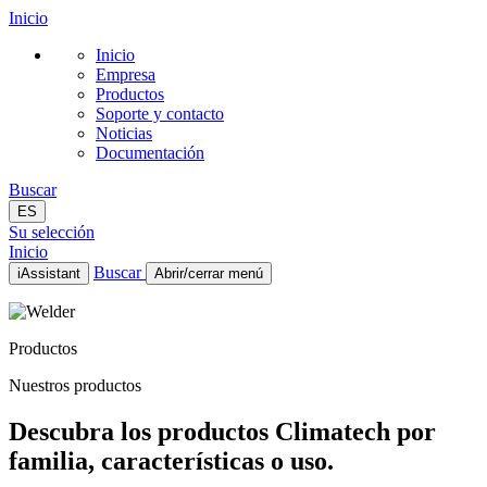
Inicio
Inicio
Empresa
Productos
Soporte y contacto
Noticias
Documentación
Buscar
ES
Su selección
Inicio
Buscar
iAssistant
Abrir/cerrar menú
Inicio
Empresa
Productos
Productos
Soporte y contacto
Nuestros productos
Noticias
Documentación
Descubra los productos Climatech por
ES
familia, características o uso.