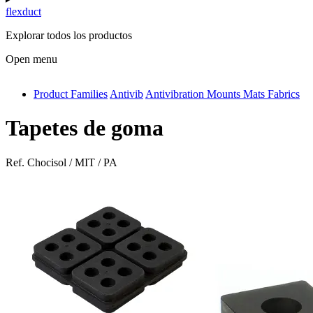
flexduct
Explorar todos los productos
Open menu
Product Families
Antivib
Antivibration Mounts Mats Fabrics
antivib
isolfix
Tapetes de goma
airdiff
Ref.
Chocisol / MIT / PA
instalduct
supportair
flexduct