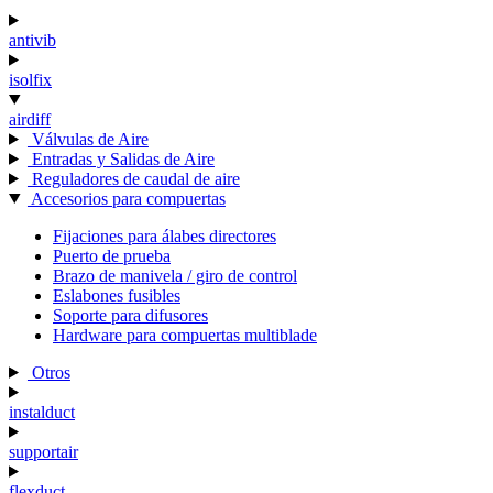
antivib
isolfix
airdiff
Válvulas de Aire
Entradas y Salidas de Aire
Reguladores de caudal de aire
Accesorios para compuertas
Fijaciones para álabes directores
Puerto de prueba
Brazo de manivela / giro de control
Eslabones fusibles
Soporte para difusores
Hardware para compuertas multiblade
Otros
instalduct
supportair
flexduct