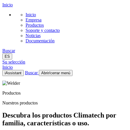
Inicio
Inicio
Empresa
Productos
Soporte y contacto
Noticias
Documentación
Buscar
ES
Su selección
Inicio
Buscar
iAssistant
Abrir/cerrar menú
Inicio
Empresa
Productos
Productos
Soporte y contacto
Nuestros productos
Noticias
Documentación
Descubra los productos Climatech por
ES
familia, características o uso.