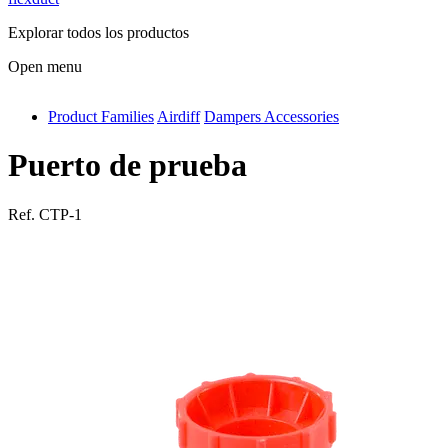
Explorar todos los productos
Open menu
Product Families
Airdiff
Dampers Accessories
antivib
isolfix
Puerto de prueba
airdiff
Ref.
CTP-1
instalduct
supportair
flexduct