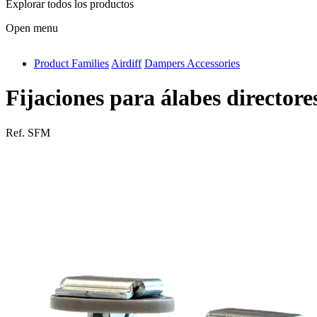
Explorar todos los productos
Open menu
Product Families
Airdiff
Dampers Accessories
antivib
isolfix
Fijaciones para álabes directore
airdiff
Ref.
SFM
instalduct
supportair
flexduct