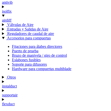
antivib
isolfix
airdiff
Válvulas de Aire
Entradas y Salidas de Aire
Reguladores de caudal de aire
Accesorios para compuertas
Fijaciones para álabes directores
Puerto de prueba
Brazo de manivela / giro de control
Eslabones fusibles
Soporte para difusores
Hardware para compuertas multiblade
Otros
instalduct
supportair
flexduct