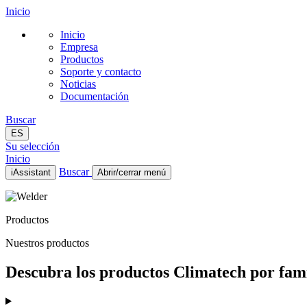
Inicio
Inicio
Empresa
Productos
Soporte y contacto
Noticias
Documentación
Buscar
ES
Su selección
Inicio
Buscar
iAssistant
Abrir/cerrar menú
Inicio
Empresa
Productos
Productos
Soporte y contacto
Nuestros productos
Noticias
Documentación
Descubra los productos Climatech por famil
ES