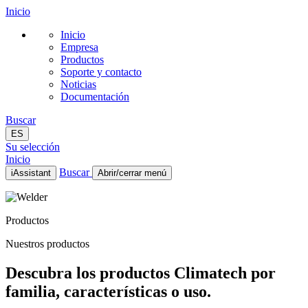
Inicio
Inicio
Empresa
Productos
Soporte y contacto
Noticias
Documentación
Buscar
ES
Su selección
Inicio
Buscar
iAssistant
Abrir/cerrar menú
Inicio
Empresa
Productos
Productos
Soporte y contacto
Nuestros productos
Noticias
Documentación
Descubra los productos Climatech por
ES
familia, características o uso.