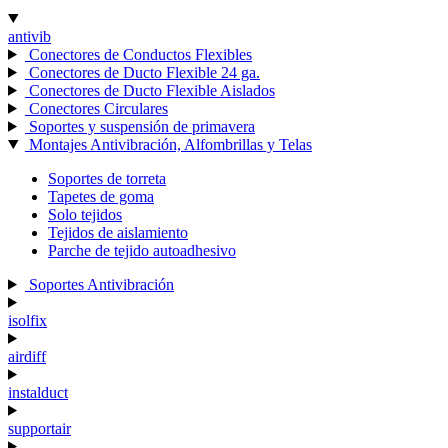
antivib
Conectores de Conductos Flexibles
Conectores de Ducto Flexible 24 ga.
Conectores de Ducto Flexible Aislados
Conectores Circulares
Soportes y suspensión de primavera
Montajes Antivibración, Alfombrillas y Telas
Soportes de torreta
Tapetes de goma
Solo tejidos
Tejidos de aislamiento
Parche de tejido autoadhesivo
Soportes Antivibración
isolfix
airdiff
instalduct
supportair