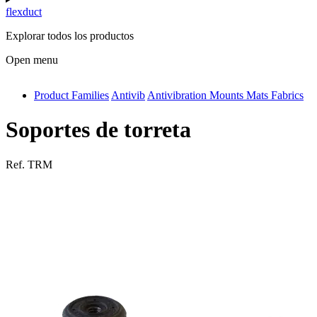
flexduct
Explorar todos los productos
Open menu
Product Families
Antivib
Antivibration Mounts Mats Fabrics
antivib
isolfix
Soportes de torreta
airdiff
Ref.
TRM
instalduct
supportair
flexduct