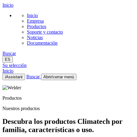
Inicio
Inicio
Empresa
Productos
Soporte y contacto
Noticias
Documentación
Buscar
ES
Su selección
Inicio
Buscar
iAssistant
Abrir/cerrar menú
Inicio
Empresa
Productos
Productos
Soporte y contacto
Nuestros productos
Noticias
Documentación
Descubra los productos Climatech por
ES
familia, características o uso.