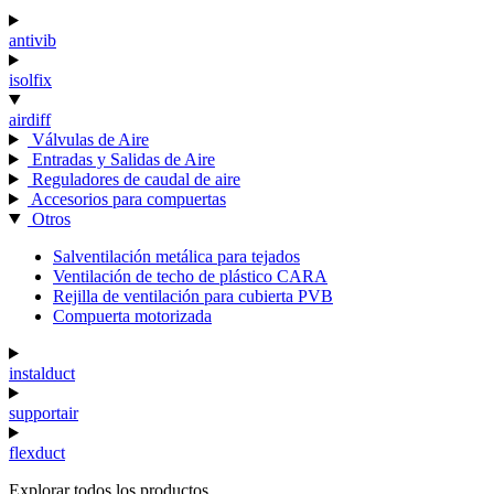
antivib
isolfix
airdiff
Válvulas de Aire
Entradas y Salidas de Aire
Reguladores de caudal de aire
Accesorios para compuertas
Otros
Salventilación metálica para tejados
Ventilación de techo de plástico CARA
Rejilla de ventilación para cubierta PVB
Compuerta motorizada
instalduct
supportair
flexduct
Explorar todos los productos