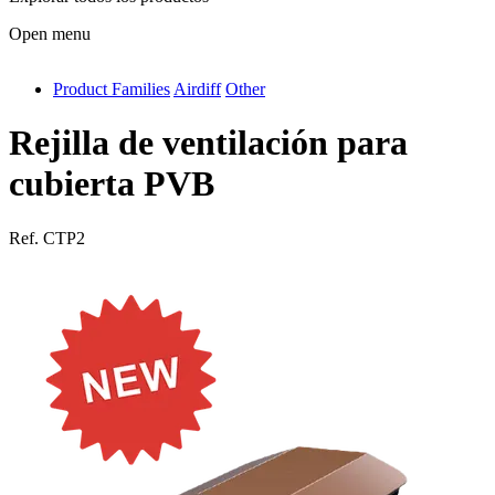
Open menu
Product Families
Airdiff
Other
antivib
isolfix
Rejilla de ventilación para
airdiff
cubierta PVB
instalduct
Ref.
CTP2
supportair
flexduct