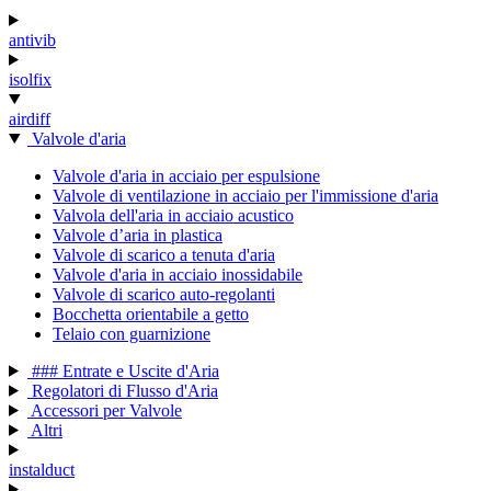
antivib
isolfix
airdiff
Valvole d'aria
Valvole d'aria in acciaio per espulsione
Valvole di ventilazione in acciaio per l'immissione d'aria
Valvola dell'aria in acciaio acustico
Valvole d’aria in plastica
Valvole di scarico a tenuta d'aria
Valvole d'aria in acciaio inossidabile
Valvole di scarico auto-regolanti
Bocchetta orientabile a getto
Telaio con guarnizione
### Entrate e Uscite d'Aria
Regolatori di Flusso d'Aria
Accessori per Valvole
Altri
instalduct