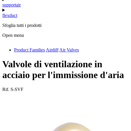
supportair
flexduct
Sfoglia tutti i prodotti
Open menu
Product Families
Airdiff
Air Valves
antivib
isolfix
Valvole di ventilazione in
airdiff
acciaio per l'immissione d'aria
instalduct
Rif.
S-SVF
supportair
flexduct