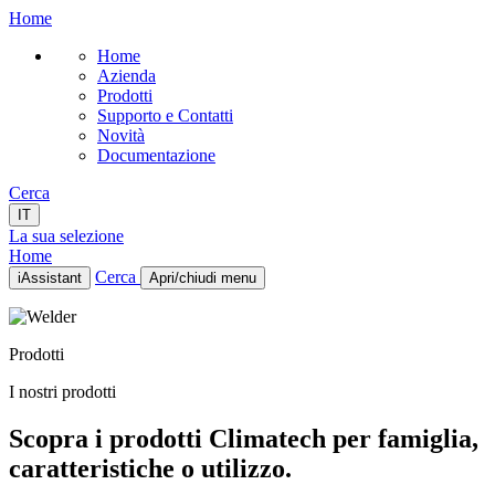
Home
Home
Azienda
Prodotti
Supporto e Contatti
Novità
Documentazione
Cerca
IT
La sua selezione
Home
Cerca
iAssistant
Apri/chiudi menu
Home
Azienda
Prodotti
Prodotti
Supporto e Contatti
I nostri prodotti
Novità
Documentazione
Scopra i prodotti Climatech per famiglia,
IT
caratteristiche o utilizzo.