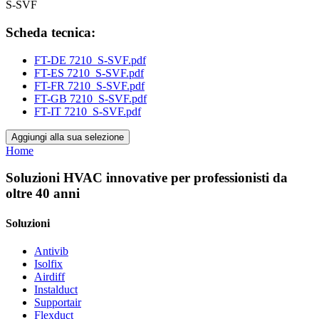
S-SVF
Scheda tecnica:
FT-DE 7210_S-SVF.pdf
FT-ES 7210_S-SVF.pdf
FT-FR 7210_S-SVF.pdf
FT-GB 7210_S-SVF.pdf
FT-IT 7210_S-SVF.pdf
Aggiungi alla sua selezione
Home
Soluzioni HVAC innovative per professionisti da
oltre 40 anni
Soluzioni
Antivib
Isolfix
Airdiff
Instalduct
Supportair
Flexduct