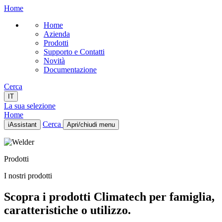
Home
Home
Azienda
Prodotti
Supporto e Contatti
Novità
Documentazione
Cerca
IT
La sua selezione
Home
Cerca
iAssistant
Apri/chiudi menu
Home
Azienda
Prodotti
Prodotti
Supporto e Contatti
I nostri prodotti
Novità
Documentazione
Scopra i prodotti Climatech per famiglia,
IT
caratteristiche o utilizzo.