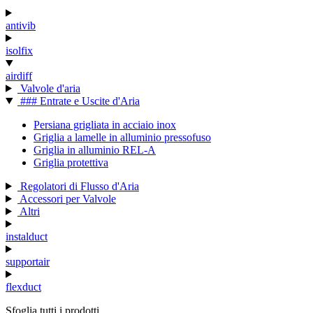
antivib
isolfix
airdiff
Valvole d'aria
### Entrate e Uscite d'Aria
Persiana grigliata in acciaio inox
Griglia a lamelle in alluminio pressofuso
Griglia in alluminio REL-A
Griglia protettiva
Regolatori di Flusso d'Aria
Accessori per Valvole
Altri
instalduct
supportair
flexduct
Sfoglia tutti i prodotti