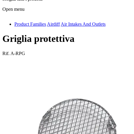
Open menu
Product Families
Airdiff
Air Intakes And Outlets
antivib
isolfix
Griglia protettiva
airdiff
Rif.
A-RPG
instalduct
supportair
flexduct