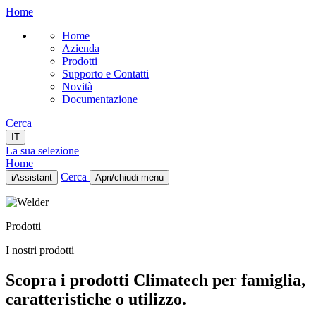
Home
Home
Azienda
Prodotti
Supporto e Contatti
Novità
Documentazione
Cerca
IT
La sua selezione
Home
Cerca
iAssistant
Apri/chiudi menu
Home
Azienda
Prodotti
Prodotti
Supporto e Contatti
I nostri prodotti
Novità
Documentazione
Scopra i prodotti Climatech per famiglia,
IT
caratteristiche o utilizzo.