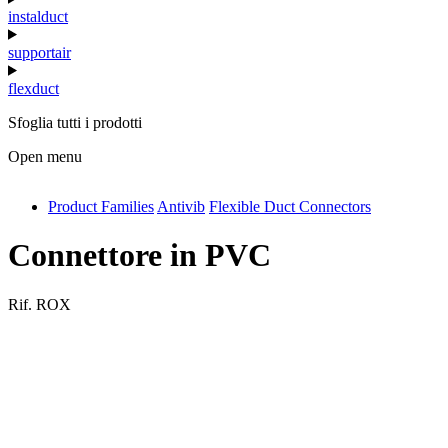
instalduct
supportair
flexduct
Sfoglia tutti i prodotti
Open menu
Product Families
Antivib
Flexible Duct Connectors
antivib
isolfix
Connettore in PVC
airdiff
Rif.
ROX
instalduct
supportair
flexduct