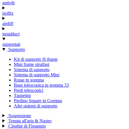
antivib
isolfix
airdiff
instalduct
supportair
Supporto
Kit di supporto H-frame
Mini frame strutfast
Sistema di supporto
Sistema di supporto Mini
Rotae in gomma
Base telescopica in gomma 33
Piedi telescopici
Tappetini
Piedino Square in Gomma
Altri sistemi di supporto
Sospensione
Tenuta all'aria & Nastro
Cinghie di Fissaggio