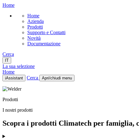
Home
Home
Azienda
Prodotti
Supporto e Contatti
Novità
Documentazione
Cerca
IT
La sua selezione
Home
Cerca
iAssistant
Apri/chiudi menu
Home
Azienda
Prodotti
Prodotti
Supporto e Contatti
I nostri prodotti
Novità
Documentazione
Scopra i prodotti Climatech per famiglia, ca
IT