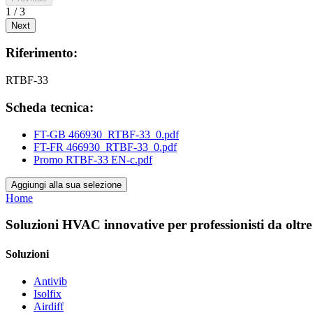
1 / 3
Next
Riferimento:
RTBF-33
Scheda tecnica:
FT-GB 466930_RTBF-33_0.pdf
FT-FR 466930_RTBF-33_0.pdf
Promo RTBF-33 EN-c.pdf
Aggiungi alla sua selezione
Home
Soluzioni HVAC innovative per professionisti da oltre
Soluzioni
Antivib
Isolfix
Airdiff