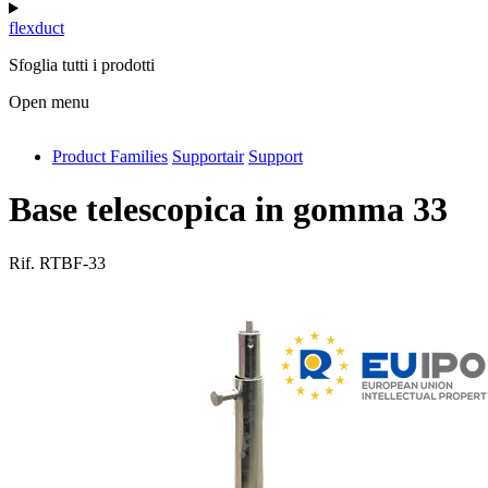
flexduct
Sfoglia tutti i prodotti
Open menu
Product Families
Supportair
Support
antivib
isolfix
Base telescopica in gomma 33
airdiff
Rif.
RTBF-33
instalduct
supportair
flexduct