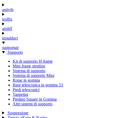
antivib
isolfix
airdiff
instalduct
supportair
Supporto
Kit di supporto H-frame
Mini frame strutfast
Sistema di supporto
Sistema di supporto Mini
Rotae in gomma
Base telescopica in gomma 33
Piedi telescopici
Tappetini
Piedino Square in Gomma
Altri sistemi di supporto
Sospensione
Tenuta all'aria & Nastro