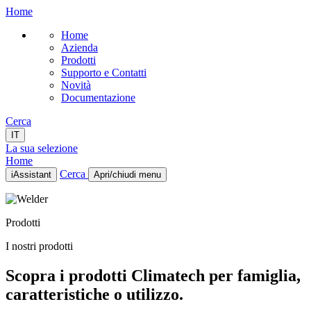
Home
Home
Azienda
Prodotti
Supporto e Contatti
Novità
Documentazione
Cerca
IT
La sua selezione
Home
Cerca
iAssistant
Apri/chiudi menu
Home
Azienda
Prodotti
Prodotti
Supporto e Contatti
I nostri prodotti
Novità
Documentazione
Scopra i prodotti Climatech per famiglia,
IT
caratteristiche o utilizzo.