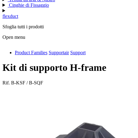
Cinghie di Fissaggio
flexduct
Sfoglia tutti i prodotti
Open menu
Product Families
Supportair
Support
antivib
isolfix
Kit di supporto H-frame
airdiff
Rif.
B-KSF / B-SQF
instalduct
supportair
flexduct