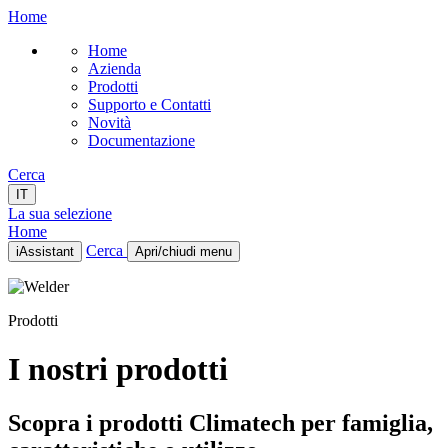
Home
Home
Azienda
Prodotti
Supporto e Contatti
Novità
Documentazione
Cerca
IT
La sua selezione
Home
Cerca
iAssistant
Apri/chiudi menu
Home
Azienda
Prodotti
Prodotti
Supporto e Contatti
Novità
I nostri prodotti
Documentazione
IT
Scopra i prodotti Climatech per famiglia,