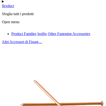
flexduct
Sfoglia tutti i prodotti
Open menu
Product Families
Isolfix
Other Fastening Accessories
antivib
Altri Accessori di Fissag…
isolfix
airdiff
instalduct
supportair
flexduct