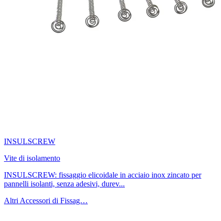
INSULSCREW
Vite di isolamento
INSULSCREW: fissaggio elicoidale in acciaio inox zincato per
pannelli isolanti, senza adesivi, durev...
Altri Accessori di Fissag…