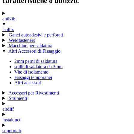
caratteristiche o utilizzo.
antivib
isolfix
Ganci autoadesivi e perforati
Weldfasteners
Macchine per saldatura
Altri Accessori di Fissaggio
2mm perni di saldatura
spilli di saldatura da 3mm
Vite di isolamento
Fissaggi temporanei
Altri accessori
Accessori per Rivestimenti
Strumenti
airdiff
instalduct
supportair