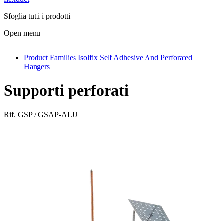
Sfoglia tutti i prodotti
Open menu
Product Families
Isolfix
Self Adhesive And Perforated
antivib
Hangers
isolfix
Supporti perforati
airdiff
instalduct
Rif.
GSP / GSAP-ALU
supportair
flexduct