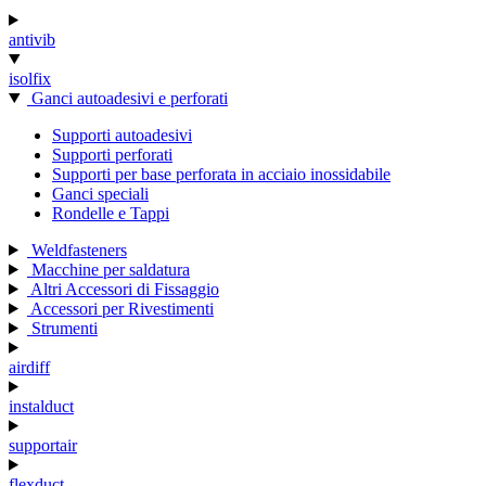
antivib
isolfix
Ganci autoadesivi e perforati
Supporti autoadesivi
Supporti perforati
Supporti per base perforata in acciaio inossidabile
Ganci speciali
Rondelle e Tappi
Weldfasteners
Macchine per saldatura
Altri Accessori di Fissaggio
Accessori per Rivestimenti
Strumenti
airdiff
instalduct
supportair
flexduct