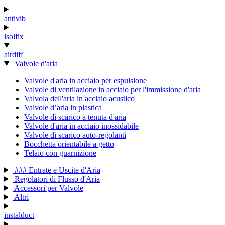
antivib
isolfix
airdiff
Valvole d'aria
Valvole d'aria in acciaio per espulsione
Valvole di ventilazione in acciaio per l'immissione d'aria
Valvola dell'aria in acciaio acustico
Valvole d’aria in plastica
Valvole di scarico a tenuta d'aria
Valvole d'aria in acciaio inossidabile
Valvole di scarico auto-regolanti
Bocchetta orientabile a getto
Telaio con guarnizione
### Entrate e Uscite d'Aria
Regolatori di Flusso d'Aria
Accessori per Valvole
Altri
instalduct