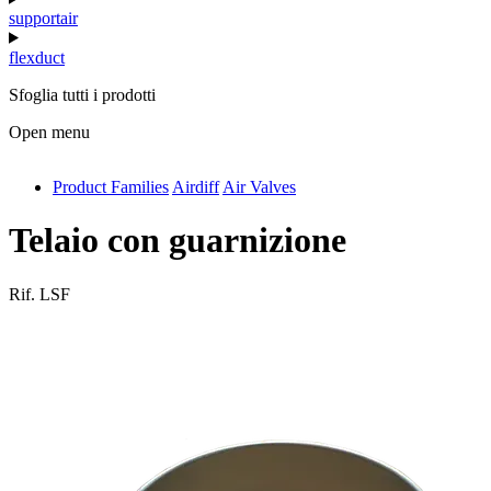
supportair
flexduct
Sfoglia tutti i prodotti
Open menu
Product Families
Airdiff
Air Valves
antivib
isolfix
Telaio con guarnizione
airdiff
Rif.
LSF
instalduct
supportair
flexduct