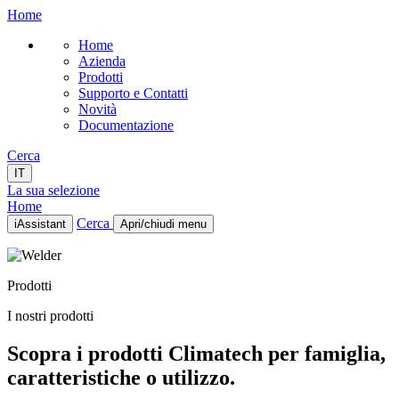
Home
Home
Azienda
Prodotti
Supporto e Contatti
Novità
Documentazione
Cerca
IT
La sua selezione
Home
Cerca
iAssistant
Apri/chiudi menu
Home
Azienda
Prodotti
Prodotti
Supporto e Contatti
I nostri prodotti
Novità
Documentazione
Scopra i prodotti Climatech per famiglia,
IT
caratteristiche o utilizzo.