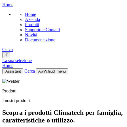
Home
Home
Azienda
Prodotti
Supporto e Contatti
Novità
Documentazione
Cerca
IT
La sua selezione
Home
Cerca
iAssistant
Apri/chiudi menu
Home
Azienda
Prodotti
Prodotti
Supporto e Contatti
I nostri prodotti
Novità
Documentazione
Scopra i prodotti Climatech per famiglia,
IT
caratteristiche o utilizzo.