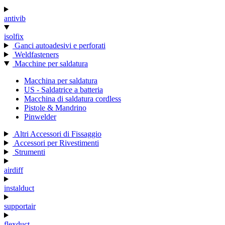
antivib
isolfix
Ganci autoadesivi e perforati
Weldfasteners
Macchine per saldatura
Macchina per saldatura
US - Saldatrice a batteria
Macchina di saldatura cordless
Pistole & Mandrino
Pinwelder
Altri Accessori di Fissaggio
Accessori per Rivestimenti
Strumenti
airdiff
instalduct
supportair
flexduct