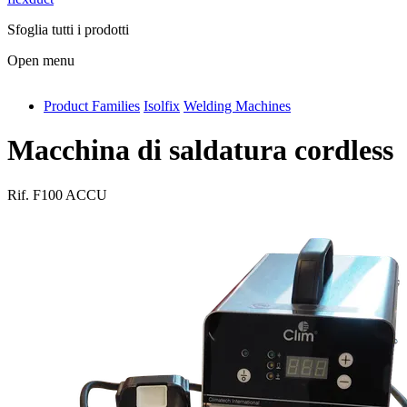
Sfoglia tutti i prodotti
Open menu
Product Families
Isolfix
Welding Machines
antivib
isolfix
Macchina di saldatura cordless
airdiff
Rif.
F100 ACCU
instalduct
supportair
flexduct