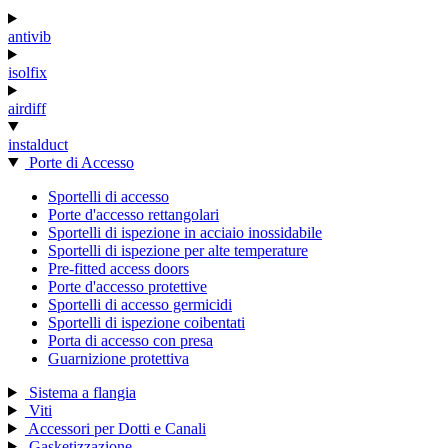
antivib
isolfix
airdiff
instalduct
Porte di Accesso
Sportelli di accesso
Porte d'accesso rettangolari
Sportelli di ispezione in acciaio inossidabile
Sportelli di ispezione per alte temperature
Pre-fitted access doors
Porte d'accesso protettive
Sportelli di accesso germicidi
Sportelli di ispezione coibentati
Porta di accesso con presa
Guarnizione protettiva
Sistema a flangia
Viti
Accessori per Dotti e Canali
Gasketizzazione