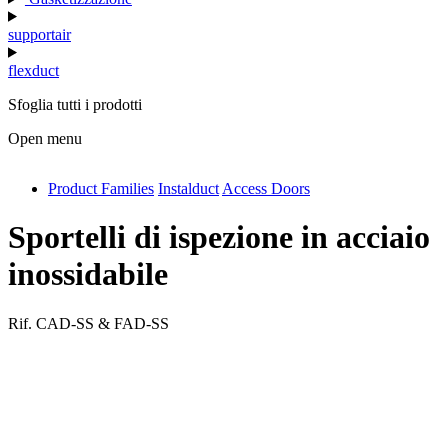
supportair
flexduct
Sfoglia tutti i prodotti
Open menu
Product Families
Instalduct
Access Doors
antivib
isolfix
Sportelli di ispezione in acciaio
airdiff
inossidabile
instalduct
Rif.
CAD-SS & FAD-SS
supportair
flexduct