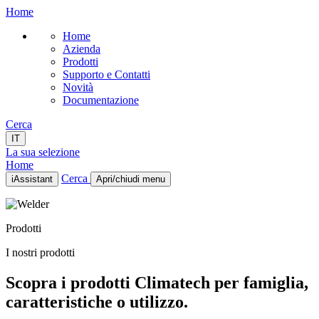
Home
Home
Azienda
Prodotti
Supporto e Contatti
Novità
Documentazione
Cerca
IT
La sua selezione
Home
Cerca
iAssistant
Apri/chiudi menu
Home
Azienda
Prodotti
Prodotti
Supporto e Contatti
I nostri prodotti
Novità
Documentazione
Scopra i prodotti Climatech per famiglia,
IT
caratteristiche o utilizzo.