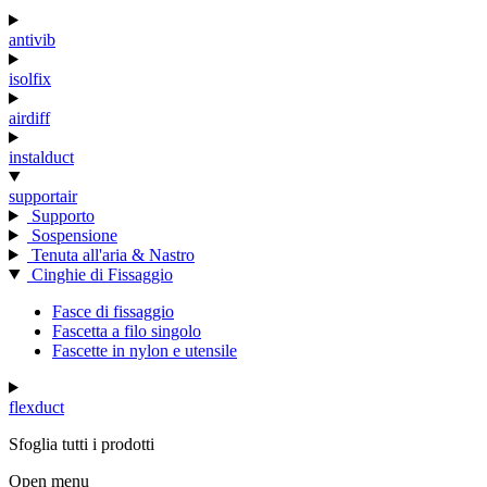
antivib
isolfix
airdiff
instalduct
supportair
Supporto
Sospensione
Tenuta all'aria & Nastro
Cinghie di Fissaggio
Fasce di fissaggio
Fascetta a filo singolo
Fascette in nylon e utensile
flexduct
Sfoglia tutti i prodotti
Open menu