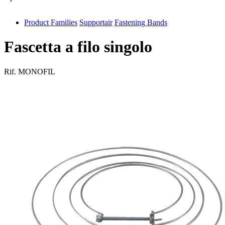
Product Families
Supportair
Fastening Bands
antivib
isolfix
Fascetta a filo singolo
airdiff
Rif.
MONOFIL
instalduct
supportair
flexduct