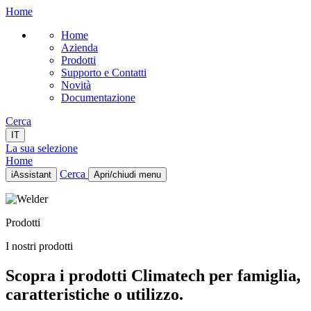
Home
Home
Azienda
Prodotti
Supporto e Contatti
Novità
Documentazione
Cerca
IT
La sua selezione
Home
Cerca
iAssistant
Apri/chiudi menu
Home
Azienda
Prodotti
Prodotti
Supporto e Contatti
I nostri prodotti
Novità
Documentazione
Scopra i prodotti Climatech per famiglia,
IT
caratteristiche o utilizzo.