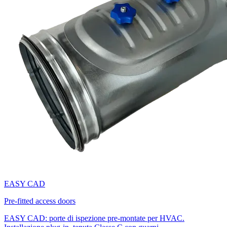
EASY CAD
Pre-fitted access doors
EASY CAD: porte di ispezione pre-montate per HVAC.