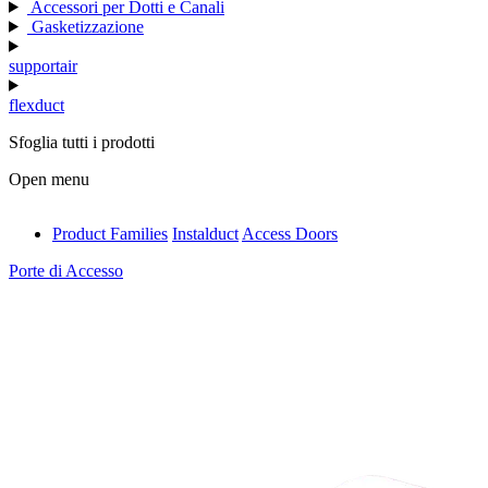
Accessori per Dotti e Canali
Gasketizzazione
supportair
flexduct
Sfoglia tutti i prodotti
Open menu
Product Families
Instalduct
Access Doors
antivib
Porte di Accesso
isolfix
airdiff
instalduct
supportair
flexduct