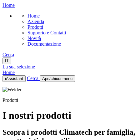
Home
Home
Azienda
Prodotti
Supporto e Contatti
Novità
Documentazione
Cerca
IT
La sua selezione
Home
Cerca
iAssistant
Apri/chiudi menu
Home
Azienda
Prodotti
Prodotti
Supporto e Contatti
Novità
I nostri prodotti
Documentazione
IT
Scopra i prodotti Climatech per famiglia,