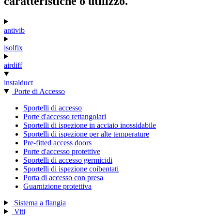
caratteristiche o utilizzo.
antivib
isolfix
airdiff
instalduct
Porte di Accesso
Sportelli di accesso
Porte d'accesso rettangolari
Sportelli di ispezione in acciaio inossidabile
Sportelli di ispezione per alte temperature
Pre-fitted access doors
Porte d'accesso protettive
Sportelli di accesso germicidi
Sportelli di ispezione coibentati
Porta di accesso con presa
Guarnizione protettiva
Sistema a flangia
Viti