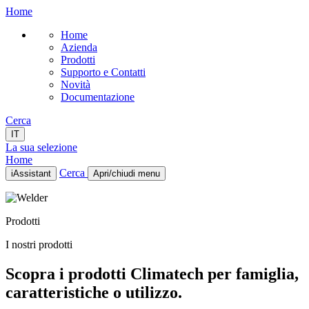
Home
Home
Azienda
Prodotti
Supporto e Contatti
Novità
Documentazione
Cerca
IT
La sua selezione
Home
Cerca
iAssistant
Apri/chiudi menu
Home
Azienda
Prodotti
Prodotti
Supporto e Contatti
I nostri prodotti
Novità
Documentazione
Scopra i prodotti Climatech per famiglia,
IT
caratteristiche o utilizzo.