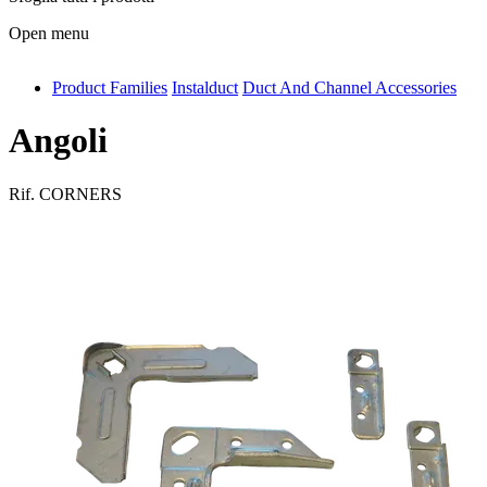
Open menu
Product Families
Instalduct
Duct And Channel Accessories
antivib
isolfix
Angoli
airdiff
Rif.
CORNERS
instalduct
supportair
flexduct