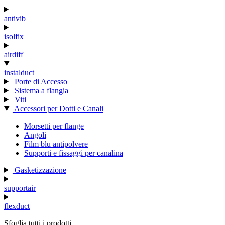
antivib
isolfix
airdiff
instalduct
Porte di Accesso
Sistema a flangia
Viti
Accessori per Dotti e Canali
Morsetti per flange
Angoli
Film blu antipolvere
Supporti e fissaggi per canalina
Gasketizzazione
supportair
flexduct
Sfoglia tutti i prodotti