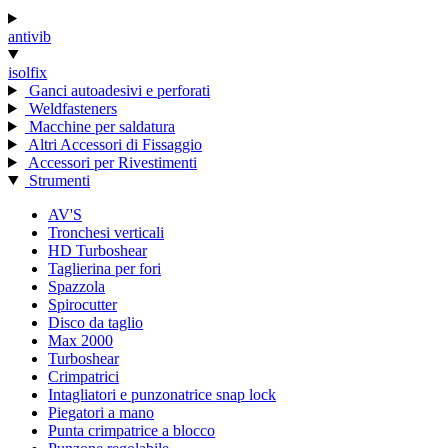
antivib
isolfix
Ganci autoadesivi e perforati
Weldfasteners
Macchine per saldatura
Altri Accessori di Fissaggio
Accessori per Rivestimenti
Strumenti
AV'S
Tronchesi verticali
HD Turboshear
Taglierina per fori
Spazzola
Spirocutter
Disco da taglio
Max 2000
Turboshear
Crimpatrici
Intagliatori e punzonatrice snap lock
Piegatori a mano
Punta crimpatrice a blocco