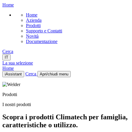
Home
Home
Azienda
Prodotti
Supporto e Contatti
Novità
Documentazione
Cerca
IT
La sua selezione
Home
Cerca
iAssistant
Apri/chiudi menu
Home
Azienda
Prodotti
Prodotti
Supporto e Contatti
I nostri prodotti
Novità
Documentazione
Scopra i prodotti Climatech per famiglia,
IT
caratteristiche o utilizzo.