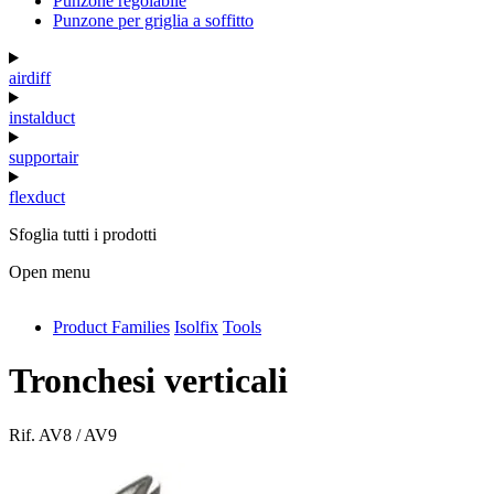
Punzone regolabile
Punzone per griglia a soffitto
airdiff
instalduct
supportair
flexduct
Sfoglia tutti i prodotti
Open menu
Product Families
Isolfix
Tools
antivib
isolfix
Tronchesi verticali
airdiff
Rif.
AV8 / AV9
instalduct
supportair