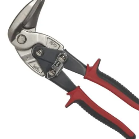
flexduct