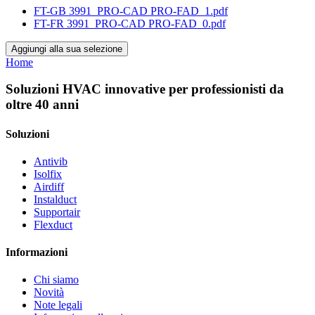
FT-GB 3991_PRO-CAD PRO-FAD_1.pdf
FT-FR 3991_PRO-CAD PRO-FAD_0.pdf
Aggiungi alla sua selezione
Home
Soluzioni HVAC innovative per professionisti da
oltre 40 anni
Soluzioni
Antivib
Isolfix
Airdiff
Instalduct
Supportair
Flexduct
Informazioni
Chi siamo
Novità
Note legali