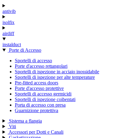
antivib
isolfix
airdiff
instalduct
Porte di Accesso
Sportelli di accesso
Porte d'accesso rettangolari
Sportelli di ispezione in acciaio inossidabile
Sportelli di ispezione per alte temperature
Pre-fitted access doors
Porte d'accesso protettive
Sportelli di accesso germicidi
Sportelli di ispezione coibentati
Porta di accesso con presa
Guarnizione protettiva
Sistema a flangia
Viti
Accessori per Dotti e Canali
Gasketizzazione