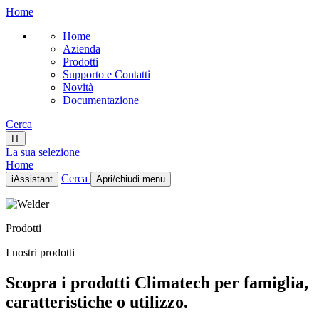
Home
Home
Azienda
Prodotti
Supporto e Contatti
Novità
Documentazione
Cerca
IT
La sua selezione
Home
Cerca
iAssistant
Apri/chiudi menu
Home
Azienda
Prodotti
Prodotti
Supporto e Contatti
I nostri prodotti
Novità
Documentazione
Scopra i prodotti Climatech per famiglia,
IT
caratteristiche o utilizzo.