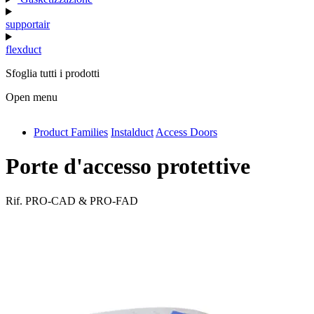
supportair
flexduct
Sfoglia tutti i prodotti
Open menu
Product Families
Instalduct
Access Doors
antivib
isolfix
Porte d'accesso protettive
airdiff
Rif.
PRO-CAD & PRO-FAD
instalduct
supportair
flexduct