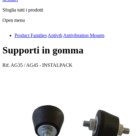
Sfoglia tutti i prodotti
Open menu
Product Families
Antivib
Antivibration Mounts
antivib
isolfix
Supporti in gomma
airdiff
Rif.
AG35 / AG45 - INSTALPACK
instalduct
supportair
flexduct