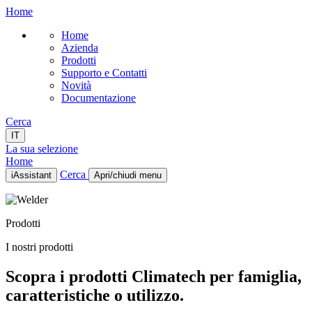
Home
Home
Azienda
Prodotti
Supporto e Contatti
Novità
Documentazione
Cerca
IT
La sua selezione
Home
Cerca
iAssistant
Apri/chiudi menu
Home
Azienda
Prodotti
Prodotti
Supporto e Contatti
I nostri prodotti
Novità
Documentazione
Scopra i prodotti Climatech per famiglia,
IT
caratteristiche o utilizzo.