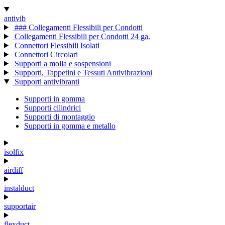
antivib
### Collegamenti Flessibili per Condotti
Collegamenti Flessibili per Condotti 24 ga.
Connettori Flessibili Isolati
Connettori Circolari
Supporti a molla e sospensioni
Supporti, Tappetini e Tessuti Antivibrazioni
Supporti antivibranti
Supporti in gomma
Supporti cilindrici
Supporti di montaggio
Supporti in gomma e metallo
isolfix
airdiff
instalduct
supportair
flexduct