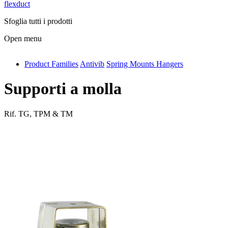
flexduct
Sfoglia tutti i prodotti
Open menu
Product Families
Antivib
Spring Mounts Hangers
antivib
isolfix
Supporti a molla
airdiff
Rif.
TG, TPM & TM
instalduct
supportair
flexduct