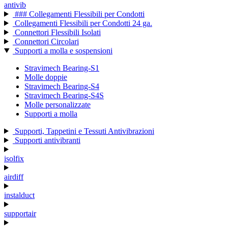
antivib
### Collegamenti Flessibili per Condotti
Collegamenti Flessibili per Condotti 24 ga.
Connettori Flessibili Isolati
Connettori Circolari
Supporti a molla e sospensioni
Stravimech Bearing-S1
Molle doppie
Stravimech Bearing-S4
Stravimech Bearing-S4S
Molle personalizzate
Supporti a molla
Supporti, Tappetini e Tessuti Antivibrazioni
Supporti antivibranti
isolfix
airdiff
instalduct
supportair