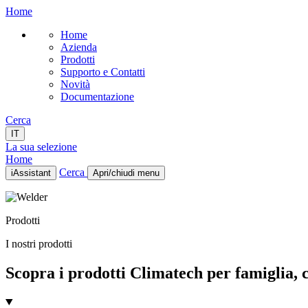
Home
Home
Azienda
Prodotti
Supporto e Contatti
Novità
Documentazione
Cerca
IT
La sua selezione
Home
Cerca
iAssistant
Apri/chiudi menu
Home
Azienda
Prodotti
Prodotti
Supporto e Contatti
I nostri prodotti
Novità
Documentazione
Scopra i prodotti Climatech per famiglia, ca
IT