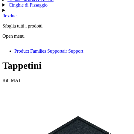
Cinghie di Fissaggio
flexduct
Sfoglia tutti i prodotti
Open menu
Product Families
Supportair
Support
antivib
isolfix
Tappetini
airdiff
Rif.
MAT
instalduct
supportair
flexduct