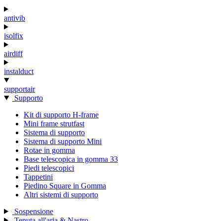
antivib
isolfix
airdiff
instalduct
supportair
Supporto
Kit di supporto H-frame
Mini frame strutfast
Sistema di supporto
Sistema di supporto Mini
Rotae in gomma
Base telescopica in gomma 33
Piedi telescopici
Tappetini
Piedino Square in Gomma
Altri sistemi di supporto
Sospensione
Tenuta all'aria & Nastro