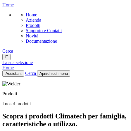
Home
Home
Azienda
Prodotti
Supporto e Contatti
Novità
Documentazione
Cerca
IT
La sua selezione
Home
Cerca
iAssistant
Apri/chiudi menu
Home
Azienda
Prodotti
Prodotti
Supporto e Contatti
I nostri prodotti
Novità
Documentazione
Scopra i prodotti Climatech per famiglia,
IT
caratteristiche o utilizzo.