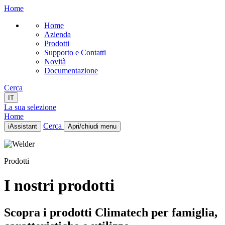
Home
Home
Azienda
Prodotti
Supporto e Contatti
Novità
Documentazione
Cerca
IT
La sua selezione
Home
Cerca
iAssistant
Apri/chiudi menu
Home
Azienda
Prodotti
Prodotti
Supporto e Contatti
Novità
I nostri prodotti
Documentazione
IT
Scopra i prodotti Climatech per famiglia,