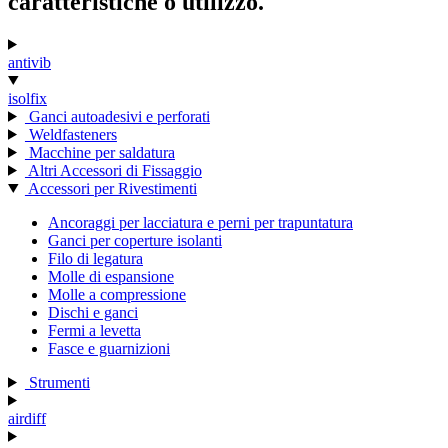
caratteristiche o utilizzo.
antivib
isolfix
Ganci autoadesivi e perforati
Weldfasteners
Macchine per saldatura
Altri Accessori di Fissaggio
Accessori per Rivestimenti
Ancoraggi per lacciatura e perni per trapuntatura
Ganci per coperture isolanti
Filo di legatura
Molle di espansione
Molle a compressione
Dischi e ganci
Fermi a levetta
Fasce e guarnizioni
Strumenti
airdiff