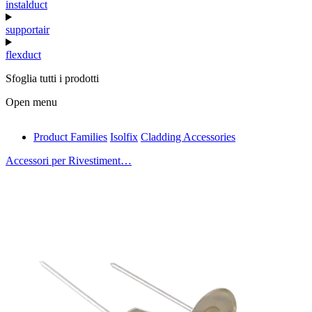
instalduct
supportair
flexduct
Sfoglia tutti i prodotti
Open menu
Product Families
Isolfix
Cladding Accessories
antivib
Accessori per Rivestiment…
isolfix
airdiff
instalduct
supportair
flexduct