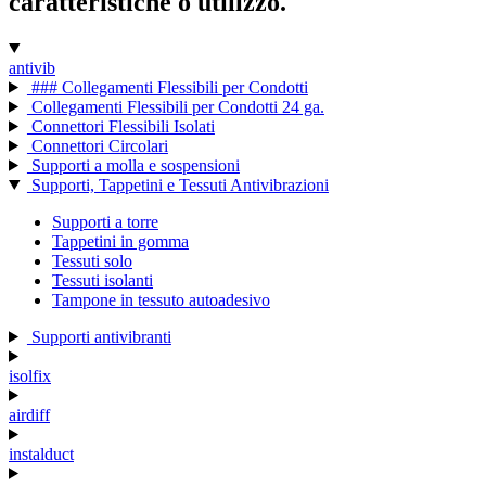
caratteristiche o utilizzo.
antivib
### Collegamenti Flessibili per Condotti
Collegamenti Flessibili per Condotti 24 ga.
Connettori Flessibili Isolati
Connettori Circolari
Supporti a molla e sospensioni
Supporti, Tappetini e Tessuti Antivibrazioni
Supporti a torre
Tappetini in gomma
Tessuti solo
Tessuti isolanti
Tampone in tessuto autoadesivo
Supporti antivibranti
isolfix
airdiff
instalduct