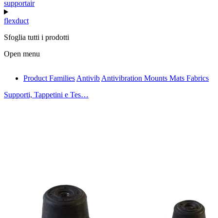
supportair
flexduct
Sfoglia tutti i prodotti
Open menu
Product Families
Antivib
Antivibration Mounts Mats Fabrics
antivib
Supporti, Tappetini e Tes…
isolfix
airdiff
instalduct
supportair
flexduct