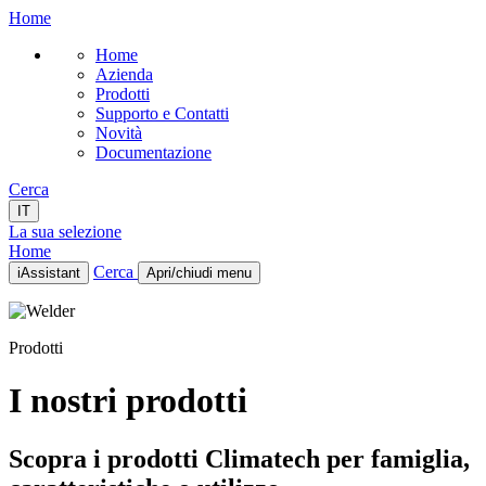
Home
Home
Azienda
Prodotti
Supporto e Contatti
Novità
Documentazione
Cerca
IT
La sua selezione
Home
Cerca
iAssistant
Apri/chiudi menu
Home
Azienda
Prodotti
Prodotti
Supporto e Contatti
Novità
I nostri prodotti
Documentazione
IT
Scopra i prodotti Climatech per famiglia,