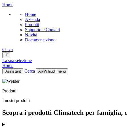
Home
Home
Azienda
Prodotti
Supporto e Contatti
Novità
Documentazione
Cerca
IT
La sua selezione
Home
Cerca
iAssistant
Apri/chiudi menu
Home
Azienda
Prodotti
Prodotti
Supporto e Contatti
I nostri prodotti
Novità
Documentazione
Scopra i prodotti Climatech per famiglia, ca
IT