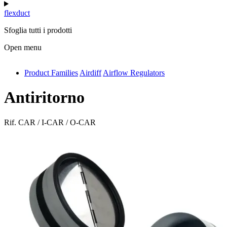
flexduct
Sfoglia tutti i prodotti
Open menu
Product Families
Airdiff
Airflow Regulators
antivib
isolfix
Antiritorno
airdiff
Rif.
CAR / I-CAR / O-CAR
instalduct
supportair
flexduct