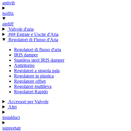
antivib
isolfix
airdiff
Valvole d'aria
### Entrate e Uscite d'Aria
Regolatori di Flusso d'Aria
Regolatori di flusso d'aria
IRIS damper
Stainless steel IRIS damper
Antiritorno
Regolatori a singola pala
Regolatore in plastica
Regolatore offset
Regolatori multileva
Regolatori Rapido
Accessori per Valvole
Altri
instalduct
supportair