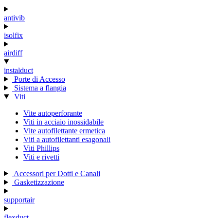
antivib
isolfix
airdiff
instalduct
Porte di Accesso
Sistema a flangia
Viti
Vite autoperforante
Viti in acciaio inossidabile
Vite autofilettante ermetica
Viti a autofilettanti esagonali
Viti Phillips
Viti e rivetti
Accessori per Dotti e Canali
Gasketizzazione
supportair
flexduct