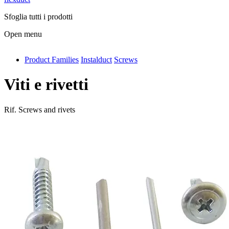
Sfoglia tutti i prodotti
Open menu
Product Families
Instalduct
Screws
antivib
isolfix
Viti e rivetti
airdiff
Rif.
Screws and rivets
instalduct
supportair
flexduct