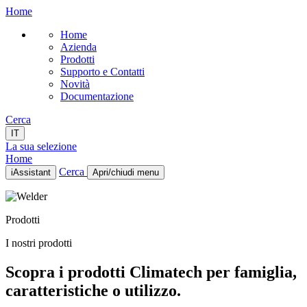
Home
Home
Azienda
Prodotti
Supporto e Contatti
Novità
Documentazione
Cerca
IT
La sua selezione
Home
Cerca
iAssistant
Apri/chiudi menu
Home
Azienda
Prodotti
Prodotti
Supporto e Contatti
I nostri prodotti
Novità
Documentazione
Scopra i prodotti Climatech per famiglia,
IT
caratteristiche o utilizzo.