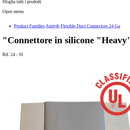
Sfoglia tutti i prodotti
Open menu
Product Families
Antivib
Flexible Duct Connectors 24 Ga
antivib
isolfix
"Connettore in silicone "Heavy
airdiff
Rif.
24 - SI
instalduct
supportair
flexduct