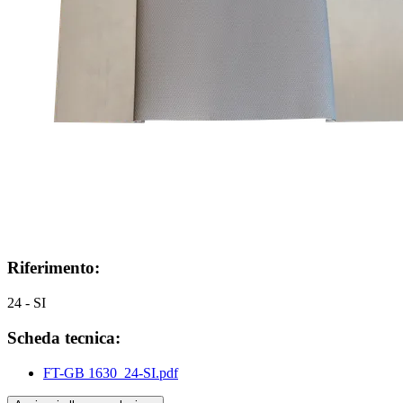
Riferimento:
24 - SI
Scheda tecnica:
FT-GB 1630_24-SI.pdf