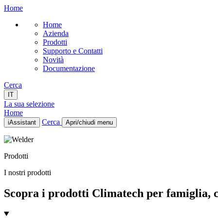
Home
Home
Azienda
Prodotti
Supporto e Contatti
Novità
Documentazione
Cerca
IT
La sua selezione
Home
Cerca
iAssistant
Apri/chiudi menu
Home
Azienda
Prodotti
Prodotti
Supporto e Contatti
I nostri prodotti
Novità
Documentazione
Scopra i prodotti Climatech per famiglia, ca
IT