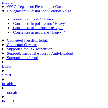
antivib
### Collegamenti Flessibili per Condotti
Collegamenti Flessibili per Condotti 24 ga.
Connettore in PVC "Heavy"
"Connettore in poliuretano "Heavy"
"Connettore in silicone "Heavy""
"Connettore in neoprene "Heavy""
Connettori Flessibili Isolati
Connettori Circolari
Supporti a molla e sospensioni
Supporti, Tappetini e Tessuti Antivibrazioni
Supporti antivibranti
isolfix
airdiff
instalduct
supportair
flexduct