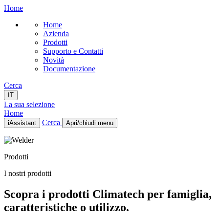
Home
Home
Azienda
Prodotti
Supporto e Contatti
Novità
Documentazione
Cerca
IT
La sua selezione
Home
Cerca
iAssistant
Apri/chiudi menu
Home
Azienda
Prodotti
Prodotti
Supporto e Contatti
I nostri prodotti
Novità
Documentazione
Scopra i prodotti Climatech per famiglia,
IT
caratteristiche o utilizzo.