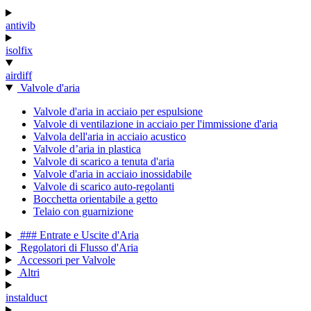
antivib
isolfix
airdiff
Valvole d'aria
Valvole d'aria in acciaio per espulsione
Valvole di ventilazione in acciaio per l'immissione d'aria
Valvola dell'aria in acciaio acustico
Valvole d’aria in plastica
Valvole di scarico a tenuta d'aria
Valvole d'aria in acciaio inossidabile
Valvole di scarico auto-regolanti
Bocchetta orientabile a getto
Telaio con guarnizione
### Entrate e Uscite d'Aria
Regolatori di Flusso d'Aria
Accessori per Valvole
Altri
instalduct