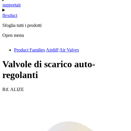
supportair
flexduct
Sfoglia tutti i prodotti
Open menu
Product Families
Airdiff
Air Valves
antivib
isolfix
Valvole di scarico auto-
airdiff
regolanti
instalduct
Rif.
ALIZE
supportair
flexduct