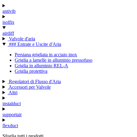
antivib
isolfix
airdiff
Valvole d'aria
### Entrate e Uscite d'Aria
Persiana grigliata in acciaio inox
Griglia a lamelle in alluminio pressofuso
Griglia in alluminio REL-A
Griglia protettiva
Regolatori di Flusso d'Aria
Accessori per Valvole
Altri
instalduct
supportair
flexduct
Sfoglia tutti i prodotti