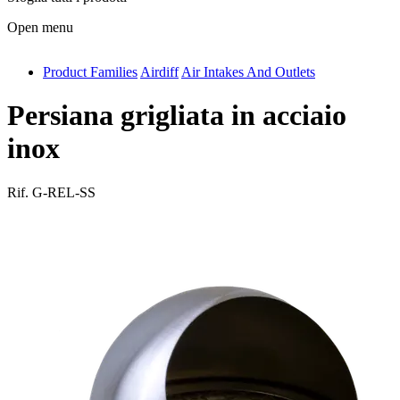
Open menu
Product Families
Airdiff
Air Intakes And Outlets
antivib
isolfix
Persiana grigliata in acciaio
airdiff
inox
instalduct
Rif.
G-REL-SS
supportair
flexduct