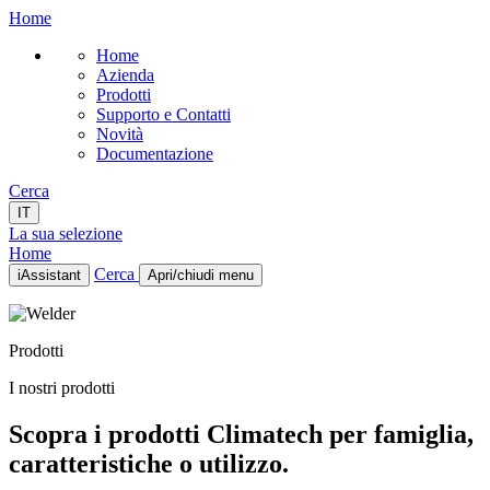
Home
Home
Azienda
Prodotti
Supporto e Contatti
Novità
Documentazione
Cerca
IT
La sua selezione
Home
Cerca
iAssistant
Apri/chiudi menu
Home
Azienda
Prodotti
Prodotti
Supporto e Contatti
I nostri prodotti
Novità
Documentazione
Scopra i prodotti Climatech per famiglia,
IT
caratteristiche o utilizzo.