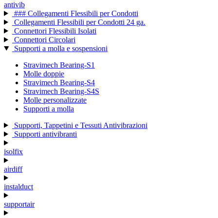
antivib
### Collegamenti Flessibili per Condotti
Collegamenti Flessibili per Condotti 24 ga.
Connettori Flessibili Isolati
Connettori Circolari
Supporti a molla e sospensioni
Stravimech Bearing-S1
Molle doppie
Stravimech Bearing-S4
Stravimech Bearing-S4S
Molle personalizzate
Supporti a molla
Supporti, Tappetini e Tessuti Antivibrazioni
Supporti antivibranti
isolfix
airdiff
instalduct
supportair