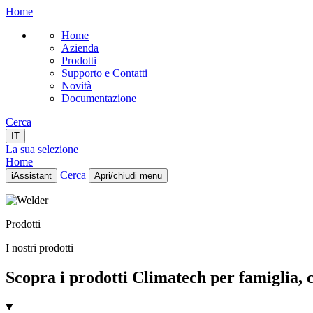
Home
Home
Azienda
Prodotti
Supporto e Contatti
Novità
Documentazione
Cerca
IT
La sua selezione
Home
Cerca
iAssistant
Apri/chiudi menu
Home
Azienda
Prodotti
Prodotti
Supporto e Contatti
I nostri prodotti
Novità
Documentazione
Scopra i prodotti Climatech per famiglia, ca
IT