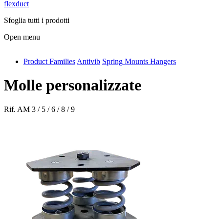
flexduct
Sfoglia tutti i prodotti
Open menu
Product Families
Antivib
Spring Mounts Hangers
antivib
isolfix
Molle personalizzate
airdiff
Rif.
AM 3 / 5 / 6 / 8 / 9
instalduct
supportair
flexduct