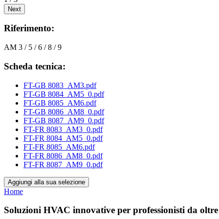
Next
Riferimento:
AM 3 / 5 / 6 / 8 / 9
Scheda tecnica:
FT-GB 8083_AM3.pdf
FT-GB 8084_AM5_0.pdf
FT-GB 8085_AM6.pdf
FT-GB 8086_AM8_0.pdf
FT-GB 8087_AM9_0.pdf
FT-FR 8083_AM3_0.pdf
FT-FR 8084_AM5_0.pdf
FT-FR 8085_AM6.pdf
FT-FR 8086_AM8_0.pdf
FT-FR 8087_AM9_0.pdf
Aggiungi alla sua selezione
Home
Soluzioni HVAC innovative per professionisti da oltre