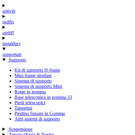
antivib
isolfix
airdiff
instalduct
supportair
Supporto
Kit di supporto H-frame
Mini frame strutfast
Sistema di supporto
Sistema di supporto Mini
Rotae in gomma
Base telescopica in gomma 33
Piedi telescopici
Tappetini
Piedino Square in Gomma
Altri sistemi di supporto
Sospensione
Tenuta all'aria & Nastro