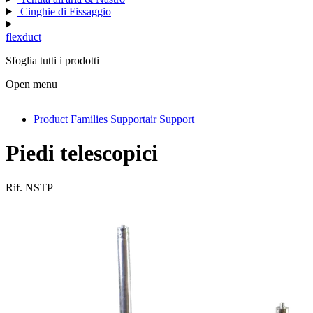
Cinghie di Fissaggio
flexduct
Sfoglia tutti i prodotti
Open menu
Product Families
Supportair
Support
antivib
isolfix
Piedi telescopici
airdiff
Rif.
NSTP
instalduct
supportair
flexduct