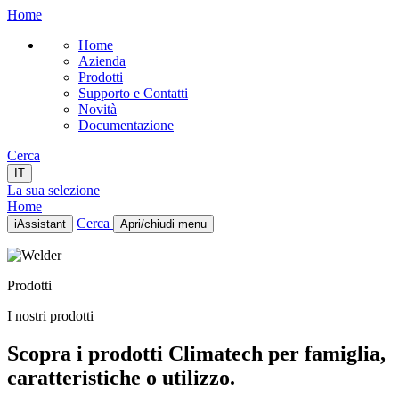
Home
Home
Azienda
Prodotti
Supporto e Contatti
Novità
Documentazione
Cerca
IT
La sua selezione
Home
Cerca
iAssistant
Apri/chiudi menu
Home
Azienda
Prodotti
Prodotti
Supporto e Contatti
I nostri prodotti
Novità
Documentazione
Scopra i prodotti Climatech per famiglia,
IT
caratteristiche o utilizzo.