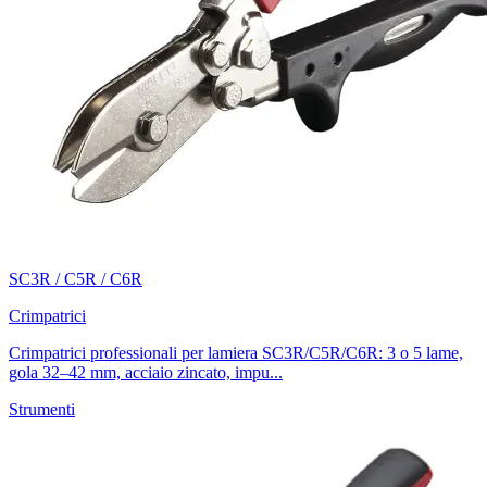
SC3R / C5R / C6R
Crimpatrici
Crimpatrici professionali per lamiera SC3R/C5R/C6R: 3 o 5 lame,
gola 32–42 mm, acciaio zincato, impu...
Strumenti