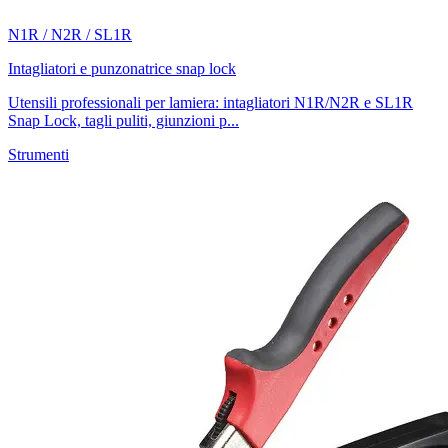
N1R / N2R / SL1R
Intagliatori e punzonatrice snap lock
Utensili professionali per lamiera: intagliatori N1R/N2R e SL1R
Snap Lock, tagli puliti, giunzioni p...
Strumenti