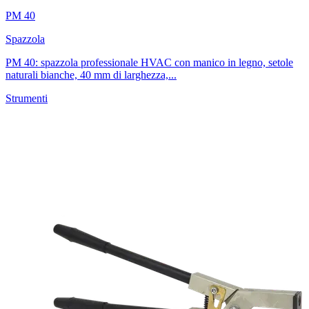
PM 40
Spazzola
PM 40: spazzola professionale HVAC con manico in legno, setole
naturali bianche, 40 mm di larghezza,...
Strumenti