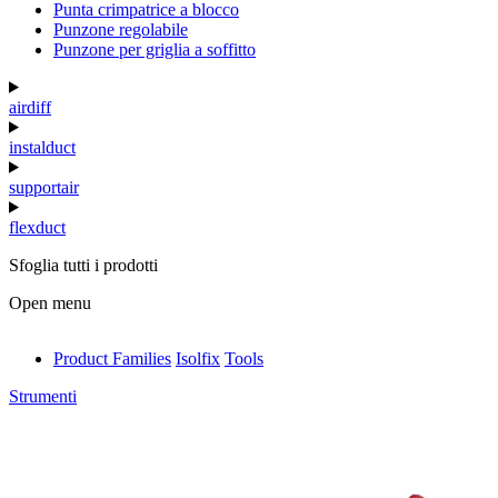
Punta crimpatrice a blocco
Punzone regolabile
Punzone per griglia a soffitto
airdiff
instalduct
supportair
flexduct
Sfoglia tutti i prodotti
Open menu
Product Families
Isolfix
Tools
antivib
Strumenti
isolfix
airdiff
instalduct