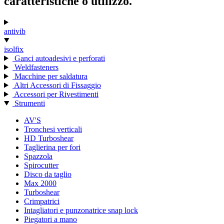
caratteristiche o utilizzo.
antivib
isolfix
Ganci autoadesivi e perforati
Weldfasteners
Macchine per saldatura
Altri Accessori di Fissaggio
Accessori per Rivestimenti
Strumenti
AV'S
Tronchesi verticali
HD Turboshear
Taglierina per fori
Spazzola
Spirocutter
Disco da taglio
Max 2000
Turboshear
Crimpatrici
Intagliatori e punzonatrice snap lock
Piegatori a mano