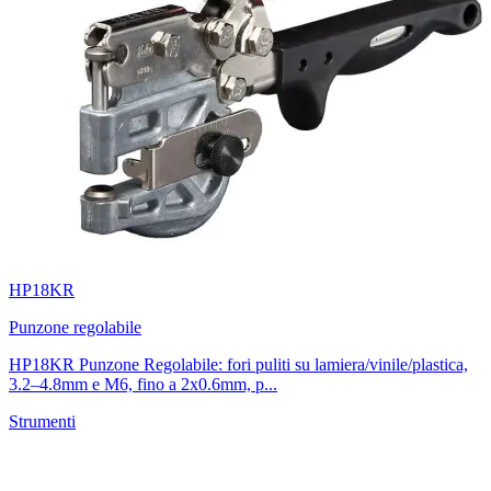
HP18KR
Punzone regolabile
HP18KR Punzone Regolabile: fori puliti su lamiera/vinile/plastica,
3.2–4.8mm e M6, fino a 2x0.6mm, p...
Strumenti