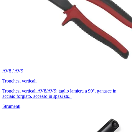
AV8 / AV9
Tronchesi verticali
Tronchesi verticali AV8/AV9: taglio lamiera a 90°, ganasce in
acciaio forgiato, accesso in spazi str...
Strumenti