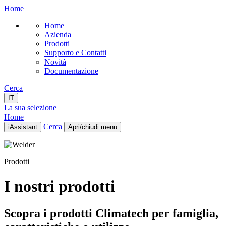
Home
Home
Azienda
Prodotti
Supporto e Contatti
Novità
Documentazione
Cerca
IT
La sua selezione
Home
Cerca
iAssistant
Apri/chiudi menu
Home
Azienda
Prodotti
Prodotti
Supporto e Contatti
Novità
I nostri prodotti
Documentazione
IT
Scopra i prodotti Climatech per famiglia,