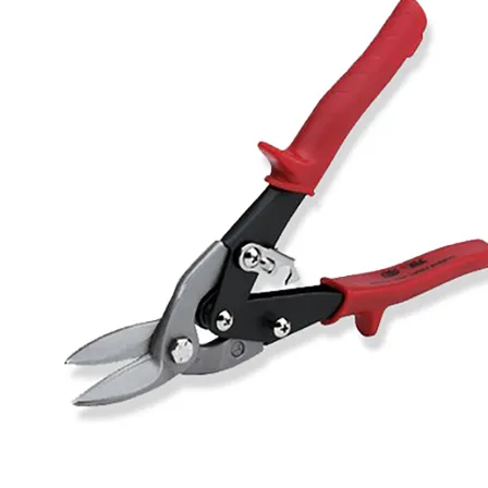
supportair
flexduct