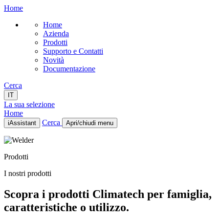
Home
Home
Azienda
Prodotti
Supporto e Contatti
Novità
Documentazione
Cerca
IT
La sua selezione
Home
Cerca
iAssistant
Apri/chiudi menu
Home
Azienda
Prodotti
Prodotti
Supporto e Contatti
I nostri prodotti
Novità
Documentazione
Scopra i prodotti Climatech per famiglia,
IT
caratteristiche o utilizzo.