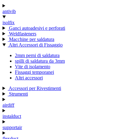
antivib
isolfix
Ganci autoadesivi e perforati
Weldfasteners
Macchine per saldatura
Altri Accessori di Fissaggio
2mm perni di saldatura
spilli di saldatura da 3mm
Vite di isolamento
Fissaggi temporanei
Altri accessori
Accessori per Rivestimenti
Strumenti
airdiff
instalduct
supportair
flexduct