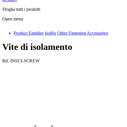
Sfoglia tutti i prodotti
Open menu
Product Families
Isolfix
Other Fastening Accessories
antivib
isolfix
Vite di isolamento
airdiff
Rif.
INSULSCREW
instalduct
supportair
flexduct