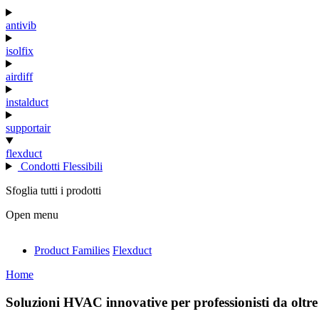
antivib
isolfix
airdiff
instalduct
supportair
flexduct
Condotti Flessibili
Sfoglia tutti i prodotti
Open menu
Product Families
Flexduct
antivib
Home
isolfix
Soluzioni HVAC innovative per professionisti da oltre
airdiff