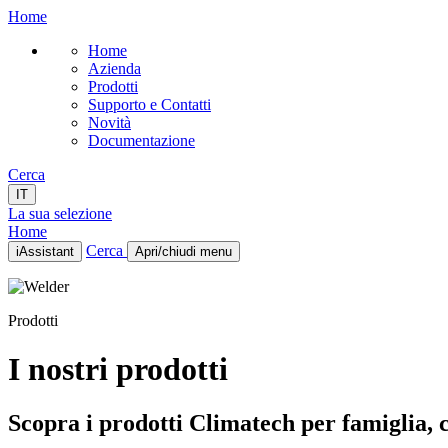
Home
Home
Azienda
Prodotti
Supporto e Contatti
Novità
Documentazione
Cerca
IT
La sua selezione
Home
Cerca
iAssistant
Apri/chiudi menu
Home
Azienda
Prodotti
Prodotti
Supporto e Contatti
Novità
I nostri prodotti
Documentazione
IT
Scopra i prodotti Climatech per famiglia, ca