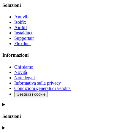
instalduct
Soluzioni
supportair
Antivib
Isolfix
flexduct
Airdiff
Instalduct
Supportair
Flexduct
Informazioni
Chi siamo
Novità
Note legali
Informativa sulla privacy
Condizioni generali di vendita
Gestisci i cookie
Soluzioni