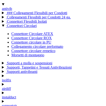
antivib
### Collegamenti Flessibili per Condotti
Collegamenti Flessibili per Condotti 24 ga.
Connettori Flessibili Isolati
Connettori Circolari
Connettore Circolare ATEX
Connettore Circolare ROX
Connettore circolare in PU
Collegamento circolare preformato
Connettore circolare ermetico
Morsetti di montaggio
Supporti a molla e sospensioni
Supporti, Tappetini e Tessuti Antivibrazioni
Supporti antivibranti
isolfix
airdiff
instalduct
supportair