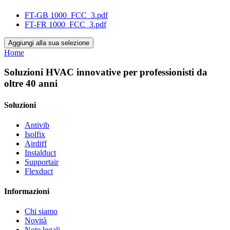
FT-GB 1000_FCC_3.pdf
FT-FR 1000_FCC_3.pdf
Aggiungi alla sua selezione
Home
Soluzioni HVAC innovative per professionisti da
oltre 40 anni
Soluzioni
Antivib
Isolfix
Airdiff
Instalduct
Supportair
Flexduct
Informazioni
Chi siamo
Novità
Note legali