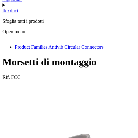
flexduct
Sfoglia tutti i prodotti
Open menu
Product Families
Antivib
Circular Connectors
antivib
isolfix
Morsetti di montaggio
airdiff
Rif.
FCC
instalduct
supportair
flexduct