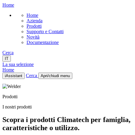
Home
Home
Azienda
Prodotti
Supporto e Contatti
Novità
Documentazione
Cerca
IT
La sua selezione
Home
Cerca
iAssistant
Apri/chiudi menu
Home
Azienda
Prodotti
Prodotti
Supporto e Contatti
I nostri prodotti
Novità
Documentazione
Scopra i prodotti Climatech per famiglia,
IT
caratteristiche o utilizzo.