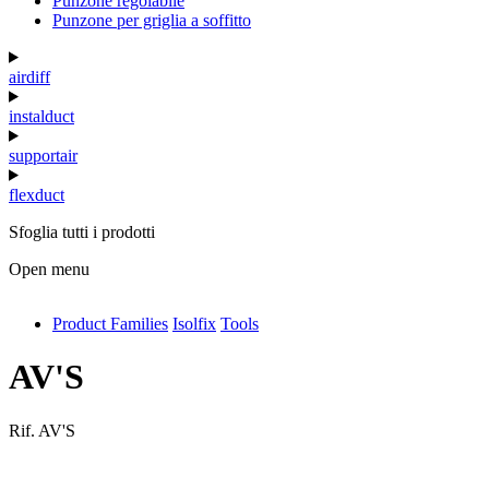
Punzone regolabile
Punzone per griglia a soffitto
airdiff
instalduct
supportair
flexduct
Sfoglia tutti i prodotti
Open menu
Product Families
Isolfix
Tools
antivib
isolfix
AV'S
airdiff
Rif.
AV'S
instalduct
supportair