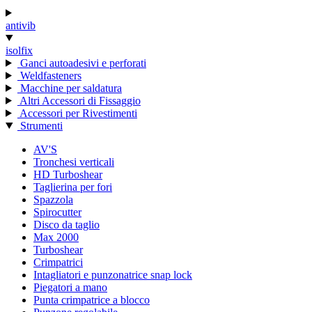
antivib
isolfix
Ganci autoadesivi e perforati
Weldfasteners
Macchine per saldatura
Altri Accessori di Fissaggio
Accessori per Rivestimenti
Strumenti
AV'S
Tronchesi verticali
HD Turboshear
Taglierina per fori
Spazzola
Spirocutter
Disco da taglio
Max 2000
Turboshear
Crimpatrici
Intagliatori e punzonatrice snap lock
Piegatori a mano
Punta crimpatrice a blocco