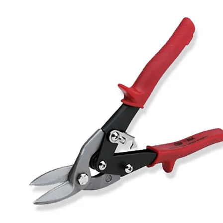
flexduct