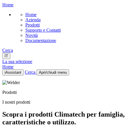
Home
Home
Azienda
Prodotti
Supporto e Contatti
Novità
Documentazione
Cerca
IT
La sua selezione
Home
Cerca
iAssistant
Apri/chiudi menu
Home
Azienda
Prodotti
Prodotti
Supporto e Contatti
I nostri prodotti
Novità
Documentazione
Scopra i prodotti Climatech per famiglia,
IT
caratteristiche o utilizzo.