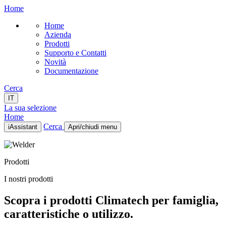
Home
Home
Azienda
Prodotti
Supporto e Contatti
Novità
Documentazione
Cerca
IT
La sua selezione
Home
Cerca
iAssistant
Apri/chiudi menu
Home
Azienda
Prodotti
Prodotti
Supporto e Contatti
I nostri prodotti
Novità
Documentazione
Scopra i prodotti Climatech per famiglia,
IT
caratteristiche o utilizzo.