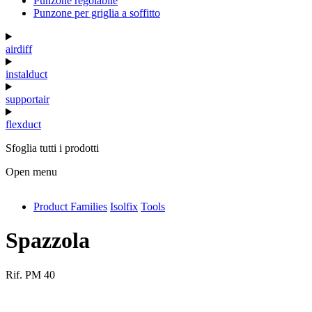
Punzone regolabile
Punzone per griglia a soffitto
airdiff
instalduct
supportair
flexduct
Sfoglia tutti i prodotti
Open menu
Product Families
Isolfix
Tools
antivib
isolfix
Spazzola
airdiff
Rif.
PM 40
instalduct
supportair