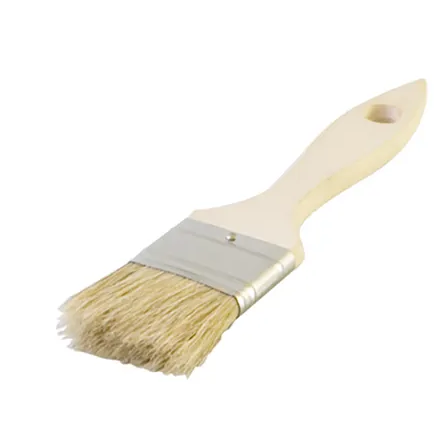
flexduct