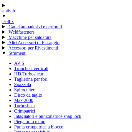
antivib
isolfix
Ganci autoadesivi e perforati
Weldfasteners
Macchine per saldatura
Altri Accessori di Fissaggio
Accessori per Rivestimenti
Strumenti
AV'S
Tronchesi verticali
HD Turboshear
Taglierina per fori
Spazzola
Spirocutter
Disco da taglio
Max 2000
Turboshear
Crimpatrici
Intagliatori e punzonatrice snap lock
Piegatori a mano
Punta crimpatrice a blocco