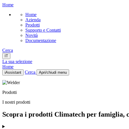
Home
Home
Azienda
Prodotti
Supporto e Contatti
Novità
Documentazione
Cerca
IT
La sua selezione
Home
Cerca
iAssistant
Apri/chiudi menu
Home
Azienda
Prodotti
Prodotti
Supporto e Contatti
I nostri prodotti
Novità
Documentazione
Scopra i prodotti Climatech per famiglia, ca
IT