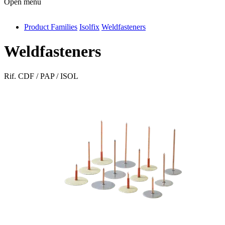
Open menu
Product Families
Isolfix
Weldfasteners
antivib
isolfix
Weldfasteners
airdiff
Rif.
CDF / PAP / ISOL
instalduct
supportair
flexduct