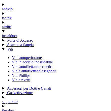
antivib
isolfix
airdiff
instalduct
Porte di Accesso
Sistema a flangia
Viti
Vite autoperforante
Viti in acciaio inossidabile
Vite autofilettante ermetica
Viti a autofilettanti esagonali
Viti Phillips
Viti e rivetti
Accessori per Dotti e Canali
Gasketizzazione
supportair
flexduct