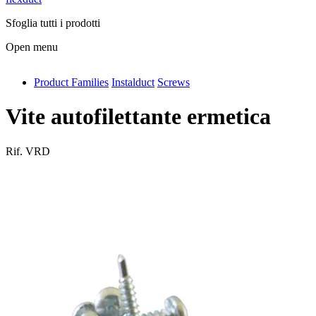
Sfoglia tutti i prodotti
Open menu
Product Families
Instalduct
Screws
antivib
isolfix
Vite autofilettante ermetica
airdiff
Rif.
VRD
instalduct
supportair
flexduct