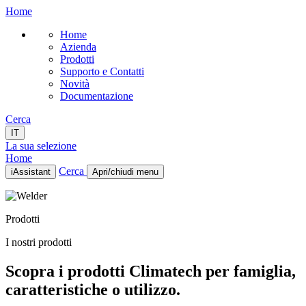
Home
Home
Azienda
Prodotti
Supporto e Contatti
Novità
Documentazione
Cerca
IT
La sua selezione
Home
Cerca
iAssistant
Apri/chiudi menu
Home
Azienda
Prodotti
Prodotti
Supporto e Contatti
I nostri prodotti
Novità
Documentazione
Scopra i prodotti Climatech per famiglia,
IT
caratteristiche o utilizzo.