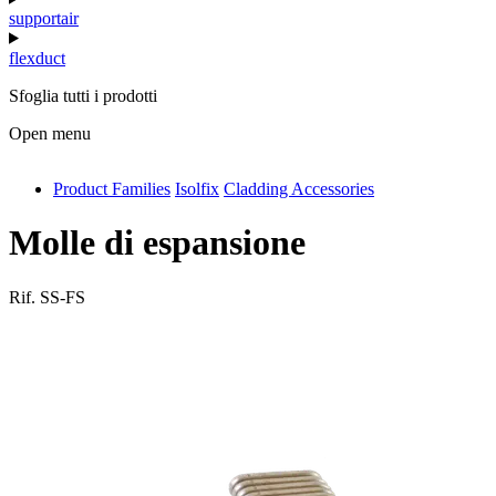
supportair
flexduct
Sfoglia tutti i prodotti
Open menu
Product Families
Isolfix
Cladding Accessories
antivib
isolfix
Molle di espansione
airdiff
Rif.
SS-FS
instalduct
supportair
flexduct