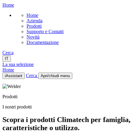
Home
Home
Azienda
Prodotti
Supporto e Contatti
Novità
Documentazione
Cerca
IT
La sua selezione
Home
Cerca
iAssistant
Apri/chiudi menu
Home
Azienda
Prodotti
Prodotti
Supporto e Contatti
I nostri prodotti
Novità
Documentazione
Scopra i prodotti Climatech per famiglia,
IT
caratteristiche o utilizzo.