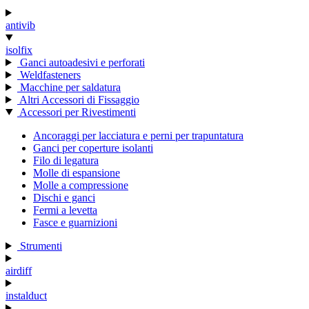
antivib
isolfix
Ganci autoadesivi e perforati
Weldfasteners
Macchine per saldatura
Altri Accessori di Fissaggio
Accessori per Rivestimenti
Ancoraggi per lacciatura e perni per trapuntatura
Ganci per coperture isolanti
Filo di legatura
Molle di espansione
Molle a compressione
Dischi e ganci
Fermi a levetta
Fasce e guarnizioni
Strumenti
airdiff
instalduct